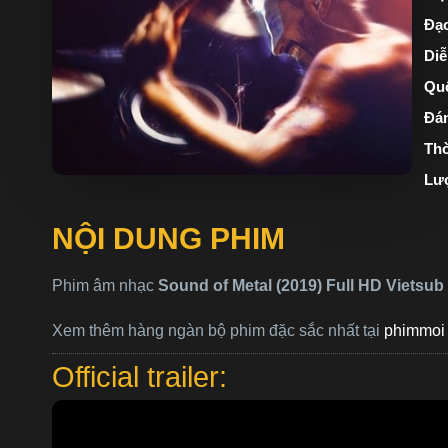
Đạo
Diễ
Quố
Đán
Thờ
Lư
NỘI DUNG PHIM
Phim âm nhạc
Sound of Metal (2019) Full HD Vietsub
Xem thêm hàng ngàn bộ phim đặc sắc nhất tại
phimmoi 
Official trailer: