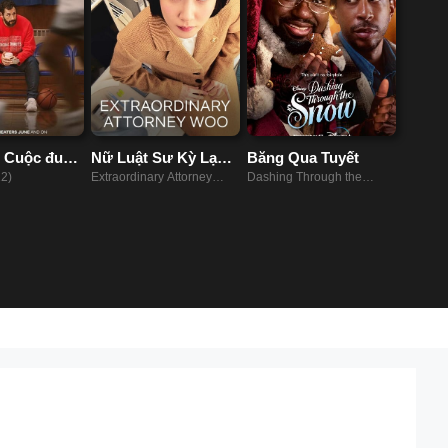
 Cuộc đua
Nữ Luật Sư Kỳ Lạ
Băng Qua Tuyết
Woo Young Woo
22)
Extraordinary Attorney
Dashing Through the
Woo (2022)
Snow (2023)