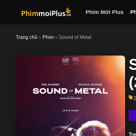
Skip
to
Phim Mới Plus
P
content
Trang chủ
»
Phim
»
Sound of Metal
T
Trạ