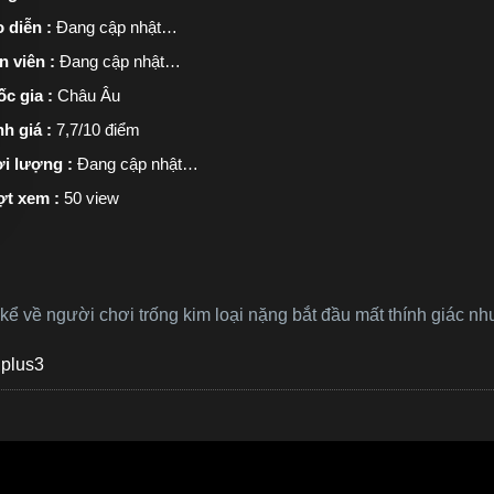
 diễn :
Đang cập nhật…
n viên :
Đang cập nhật…
c gia :
Châu Âu
h giá :
7,7/10 điểm
i lượng :
Đang cập nhật…
ợt xem :
50 view
kể về người chơi trống kim loại nặng bắt đầu mất thính giác n
plus3