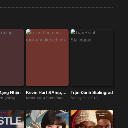
Mạng Nhện
Kevin Hart &Amp;
Trận Đánh Stalingrad
Chris Rock: Chỉ Diễn
b (2024)
Kevin Hart & Chris Rock:
Stalingrad (2013)
Chính
Headliners Only (2023)