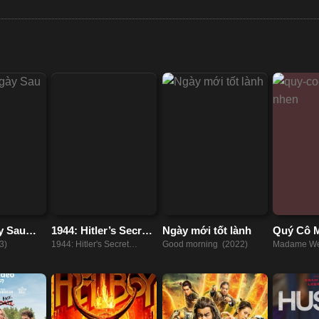
y Sau
1944: Hitler’s Secret
Ngày mới tốt lành
Quý Cô 
Weapon
3)
1944: Hitler's Secret
Good morning (2022)
Madame We
Weapon (2021)