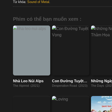
Từ khóa:
Sound of Metal
.
Phim có thể bạn muốn xem :
Nhà Leo Núi Alps
Con Đường Tuyệt
Những Ngà
Vọng
Thảm Họa
The Alpinist (2021)
Desperation Road (2023)
The Days (202