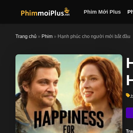
Skip
to
Phim Mới Plus
P
content
Trang chủ
»
Phim
»
Hạnh phúc cho người mới bắt đầu
H
Trạ