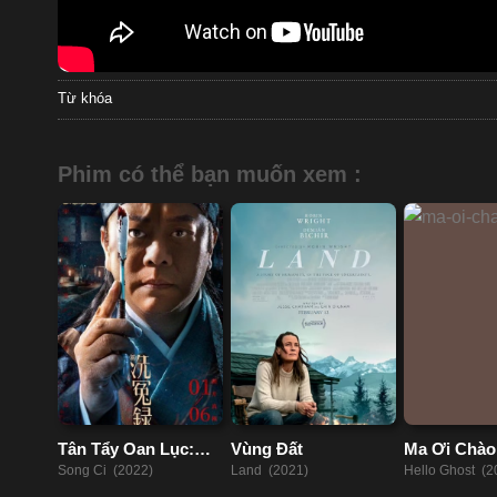
Từ khóa
Phim có thể bạn muốn xem :
Tân Tẩy Oan Lục:
Vùng Đất
Ma Ơi Chào
Tống Từ
Song Ci (2022)
Land (2021)
Hello Ghost (2