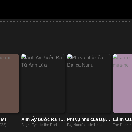
 Mi
Anh Ấy Bước Ra Từ
Phi vụ nhỏ của Đại
Cánh Cử
Ánh Lửa
ca Nunu
Hè
023)
Bright Eyes in the Dark
Big Nunu's Little Heist
The Door i
(2023)
(2023)
(2021)