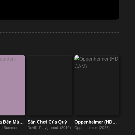
a Đến Mùa
Sân Chơi Của Quỷ
Oppenheimer (HD
CAM)
nto Summer
Devil's Playground (2010)
Oppenheimer (2023)