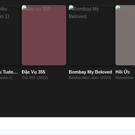
u Tudors
Đặc Vụ 355
Bombay My Beloved
Hồi Ức
ason 1)
The 355 (2022)
Bambai Meri Jaan (2023)
Remember 