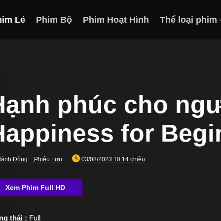
him Lẻ
Phim Bộ
Phim Hoạt Hình
Thể loại phim
Hạnh phúc cho ngườ
Happiness for Begi
ành Động
,
Phiêu Lưu
03/08/2023 10:14 chiều
ng thái :
Full