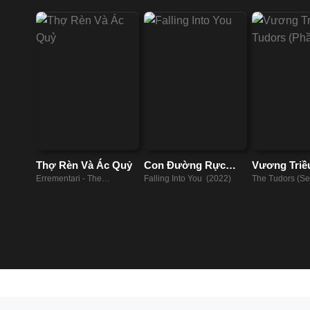
Thợ Rèn Và Ác Quỷ
Con Đường Rực
Vương Triề
Lửa
(Phần 1)
Errementari - The
Falling Into You (2022)
The Tudors (Se
Blacksmith and the Devil
(2007)
(2018)