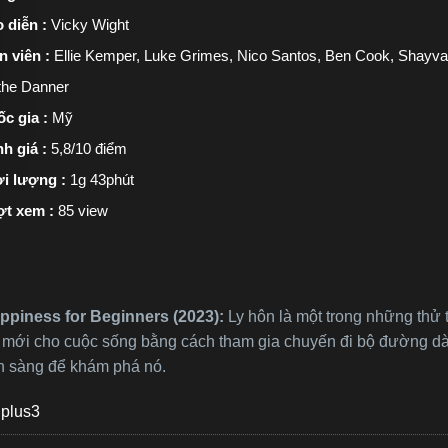
 diễn :
Vicky Wight
n viên :
Ellie Kemper, Luke Grimes, Nico Santos, Ben Cook, Shayvawn
the Danner
c gia :
Mỹ
h giá :
5,8/10 điểm
i lượng :
1g 43phút
ợt xem :
85 view
piness for Beginners (2023):
Ly hôn là một trong những thử 
mới cho cuộc sống bằng cách tham gia chuyến đi bộ đường dài. 
n sàng để khám phá nó.
plus3