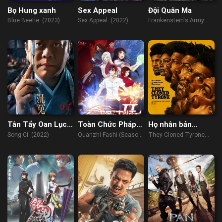
Bọ Hung xanh
Sex Appeal
Đội Quân Ma
Blue Beetle (2023)
Sex Appeal (2022)
Frankenstein's Army
(2013)
Tân Tẩy Oan Lục:
Toàn Chức Pháp
Họ nhân bản
Tống Từ
Sư (Phần 2)
Tyrone
Song Ci (2022)
Quanzhi Fashi (Season
They Cloned Tyrone
2) (2017)
(2023)