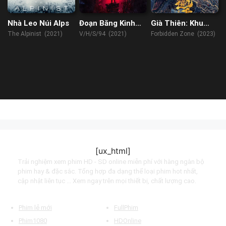
Nhà Leo Núi Alps
Đoạn Băng Kinh
Già Thiên: Khu
Hoàng 94
Vực Cấm
The Alpinist (2021)
V/H/S/94 (2021)
Forbidden Zone (2023)