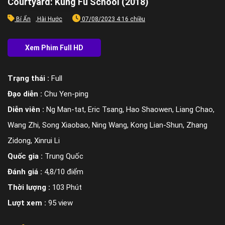
Courtyard: Kung Fu School (2018)
Bí Ẩn
,
Hài Hước
07/08/2023 4:16 chiều
Trạng thái :
Full
Đạo diễn :
Chu Yen-ping
Diễn viên :
Ng Man-tat, Eric Tsang, Hao Shaowen, Liang Chao,
Wang Zhi, Song Xiaobao, Ning Wang, Kong Lian-Shun, Zhang
Zidong, Xinrui Li
Quốc gia :
Trung Quốc
Đánh giá :
4,8/10 điểm
Thời lượng :
103 Phút
Lượt xem :
95 view