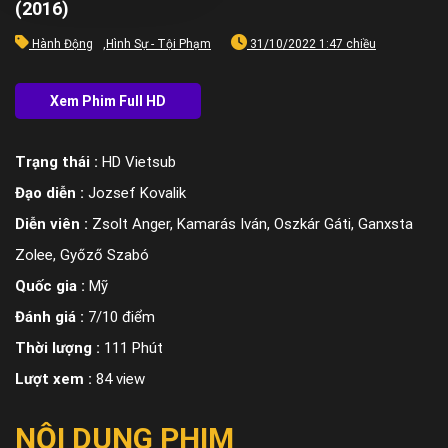
(2016)
Hành Động
,
Hình Sự - Tội Phạm
31/10/2022 1:47 chiều
Trạng thái :
HD Vietsub
Đạo diễn :
Jozsef Kovalik
Diễn viên :
Zsolt Anger, Kamarás Iván, Oszkár Gáti, Ganxsta
Zolee, Győző Szabó
Quốc gia :
Mỹ
Đánh giá :
7/10 điểm
Thời lượng :
111 Phút
Lượt xem :
84 view
NỘI DUNG PHIM