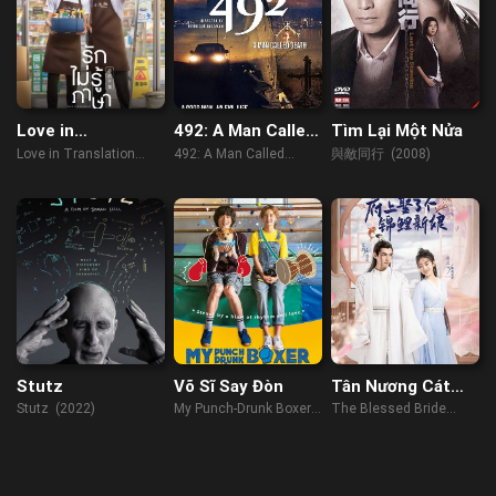
Love in
492: A Man Called
Tìm Lại Một Nửa
Translation
Death
Love in Translation
492: A Man Called
與敵同行 (2008)
(2023)
Death (2017)
Stutz
Võ Sĩ Say Đòn
Tân Nương Cát
Tường
Stutz (2022)
My Punch-Drunk Boxer
The Blessed Bride
(2019)
(2022)