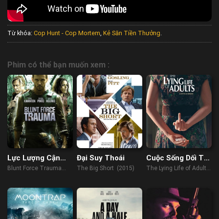
Từ khóa:
Cop Hunt - Cop Mortem
,
Kẻ Săn Tiền Thưởng
.
Phim có thể bạn muốn xem :
Lực Lượng Cận
Đại Suy Thoái
Cuộc Sống Dối Trá
Chiến
Của Người Lớn
Blunt Force Trauma
The Big Short (2015)
The Lying Life of Adults
(2015)
(2022)