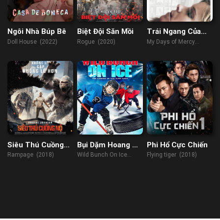
Ngôi Nhà Búp Bê
Biệt Đội Săn Mồi
Trái Ngang Của
Mercy
Doll House (2022)
Rogue (2020)
My Days of Mercy
(2018)
Siêu Thú Cuồng
Bụi Dặm Hoang Dã
Phi Hổ Cực Chiến
Nộ
Trên Băng
Rampage (2018)
Wild Bunch On Ice
Flying tiger (2018)
(2020)