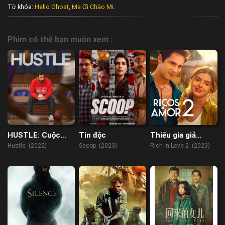
Từ khóa:
Hello Ghost
,
Ma Ơi Chào Mi
.
Phim có thể bạn muốn xem :
HUSTLE: Cuộc
Tin độc
Thiếu gia giả
đua NBA
nghèo 2
Hustle (2022)
Scoop (2023)
Rich in Love 2 (2023)