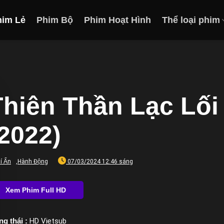
him Lẻ
Phim Bộ
Phim Hoạt Hình
Thể loại phim
Thiên Thần Lạc Lối 
(2022)
í Ẩn
,
Hành Động
07/03/2024 12:46 sáng
ng thái :
HD Vietsub