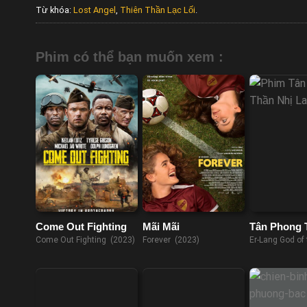
Từ khóa:
Lost Angel
,
Thiên Thần Lạc Lối
.
Phim có thể bạn muốn xem :
Come Out Fighting
Mãi Mãi
Tân Phong 
Lang Thần
Come Out Fighting (2023)
Forever (2023)
Er-Lang God of
Legend of Deifi
(2023)