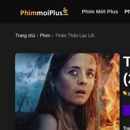
Skip
to
Phim Mới Plus
P
content
Trang chủ
»
Phim
»
Thiên Thần Lạc Lối
B
Trạ