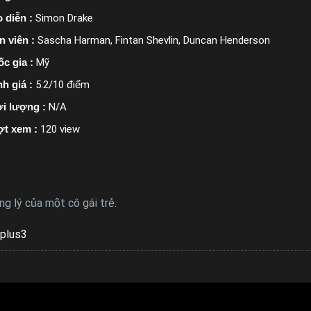
 diễn :
Simon Drake
n viên :
Sascha Harman, Fintan Shevlin, Duncan Henderson
c gia :
Mỹ
h giá :
5.2/10 điểm
i lượng :
N/A
ợt xem :
120 view
g lý của một cô gái trẻ.
plus3