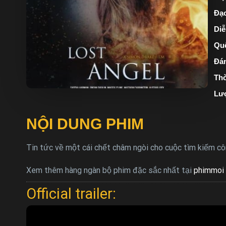
Đạo
Diễ
Quố
Đán
Thờ
Lư
NỘI DUNG PHIM
Tin tức về một cái chết châm ngòi cho cuộc tìm kiếm côn
Xem thêm hàng ngàn bộ phim đặc sắc nhất tại
phimmoi 
Official trailer: