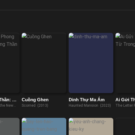
Thần: Nhị
Cuồng Ghen
Dinh Thự Ma Ám
Ai Gửi 
Trong M
 the New
Scorned (2013)
Haunted Mansion (2023)
The Letter 
cation
(2022)