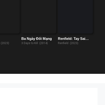
Ba Ngày Đổi Mạng
Renfield: Tay Sai
Của Quỷ
 (2023)
3 Days to Kill (2014)
Renfield (2023)