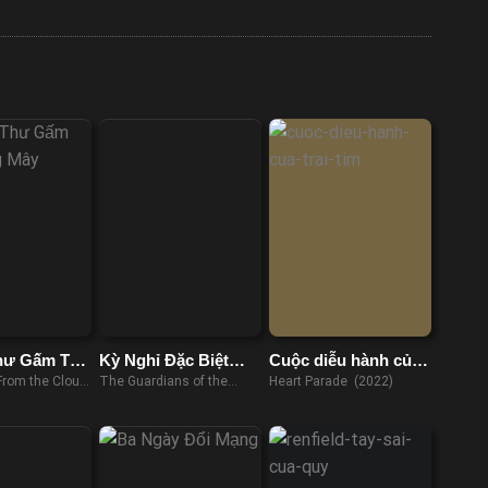
Thư Gấm Từ
Kỳ Nghỉ Đặc Biệt
Cuộc diễu hành của
ây
Của Vệ Binh Dải
trái tim
From the Cloud
The Guardians of the
Heart Parade (2022)
Ngân Hà
Galaxy Holiday Special
(2022)