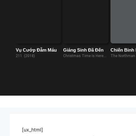
Vụ Cướp Đẫm Máu
Giáng Sinh Đã Đến
Chiến Binh
Bắc
211 (2018)
Christmas Time Is Here
The Northman 
(2021)