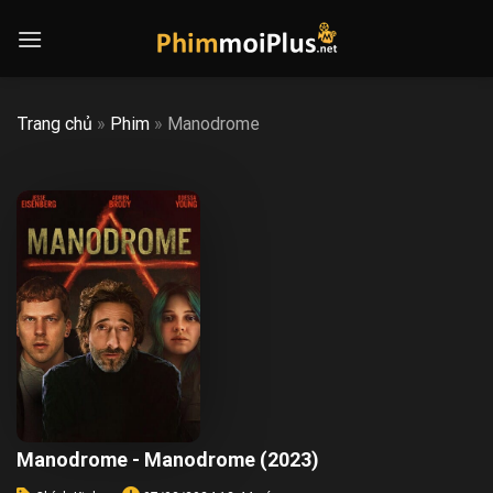
Skip
to
content
Trang chủ
»
Phim
»
Manodrome
Manodrome - Manodrome (2023)