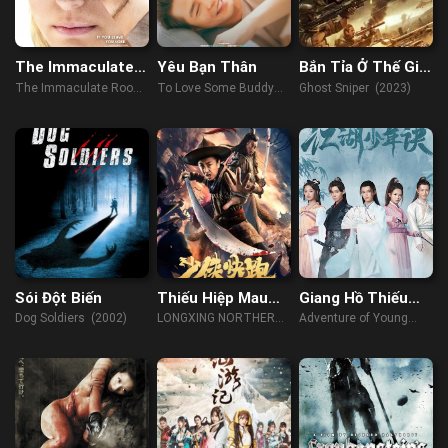
The Immaculate
Yêu Bạn Thân
Bắn Tỉa Ở Thế Giới
Room
U Linh
The Immaculate Room
To Love Some Buddy
Ghost Sniper (2023)
(2022)
(2018)
Sói Đột Biến
Thiếu Hiệp Mau
Giang Hồ Thiếu
Chạy Đi
Niên Quyết
Dog Soldiers (2002)
LONGXING NORTHERN
Adventure of Young
EXPEDITION (2023)
Detectives (2023)