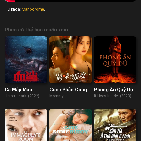
Từ khóa:
Manodrome
.
Phim có thể bạn muốn xem :
Cá Mập Máu
Cuộc Phản Công
Phong Ấn Quỷ Dữ
Của Mẹ
Horror shark (2022)
Mommy' s
It Lives Inside (2023)
Counterattack (2023)