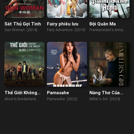
Sát Thủ Gợi Tình
Fairy phiêu lưu
Đội Quân Ma
Gun Woman (2014)
Fairy Adventure (2019)
Frankenstein's Army
(2013)
Thế Giới Không
Pamasahe
Nàng Thơ Của
Lối Thoát
Miller
Alice In Borderland
Pamasahe (2022)
Miller's Girl (2024)
(2020)