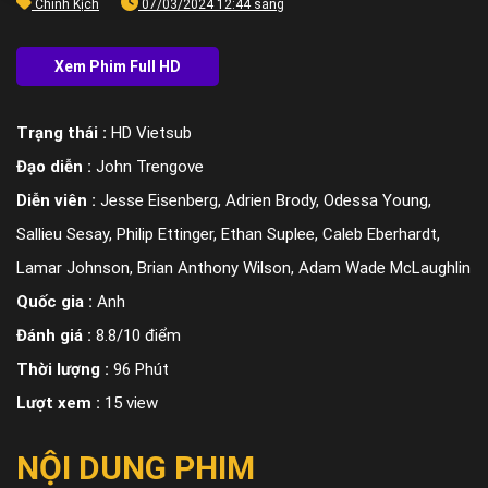
Chính Kịch
07/03/2024 12:44 sáng
Trạng thái :
HD Vietsub
Đạo diễn :
John Trengove
Diễn viên :
Jesse Eisenberg, Adrien Brody, Odessa Young,
Sallieu Sesay, Philip Ettinger, Ethan Suplee, Caleb Eberhardt,
Lamar Johnson, Brian Anthony Wilson, Adam Wade McLaughlin
Quốc gia :
Anh
Đánh giá :
8.8/10 điểm
Thời lượng :
96 Phút
Lượt xem :
15 view
NỘI DUNG PHIM