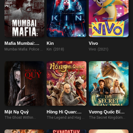
Mafia Mumbai:
Kin
Vivo
Cảnh Sát Và Thế
Mumbai Mafia: Police vs
Kin (2018)
Vivo (2021)
Giới Ngầm
The Underworld (2022)
Mặt Nạ Quỷ
Hồng Hi Quan:
Vương Quốc Bí
Yêu Nữ Ma Môn
Mật
The Ghost Within
The Legend and Hag of
The Secret Kingdom
(2023)
Shaolin (2021)
(2017)