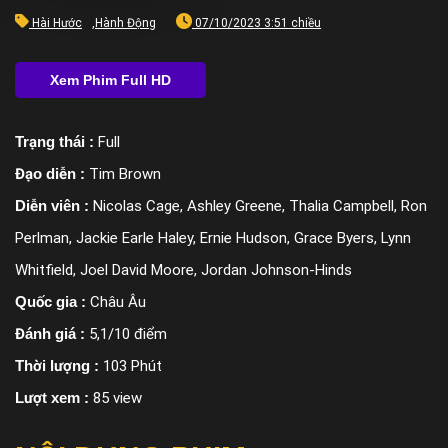
Hài Hước
,
Hành Động
07/10/2023 3:51 chiều
Trạng thái :
Full
Đạo diễn :
Tim Brown
Diễn viên :
Nicolas Cage, Ashley Greene, Thalia Campbell, Ron
Perlman, Jackie Earle Haley, Ernie Hudson, Grace Byers, Lynn
Whitfield, Joel David Moore, Jordan Johnson-Hinds
Quốc gia :
Châu Âu
Đánh giá :
5,1/10 điểm
Thời lượng :
103 Phút
Lượt xem :
85 view