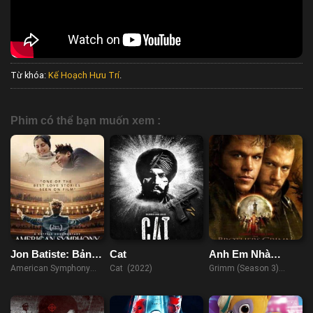
Từ khóa:
Kế Hoạch Hưu Trí
.
Phim có thể bạn muốn xem :
Jon Batiste: Bản
Cat
Anh Em Nhà
Giao Hưởng Hoa
Grimm (Phần 3)
American Symphony
Cat (2022)
Grimm (Season 3)
Kỳ
(2023)
(2013)