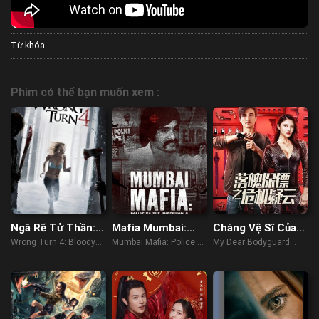
Từ khóa
Phim có thể bạn muốn xem :
Ngã Rẽ Tử Thần:
Mafia Mumbai:
Chàng Vệ Sĩ Của
Cuộc Đẫm Máu
Cảnh Sát Và Thế
Tôi
Wrong Turn 4: Bloody
Mumbai Mafia: Police vs
My Dear Bodyguard
Bắt Đầu
Giới Ngầm
Beginnings (2011)
The Underworld (2022)
(2022)