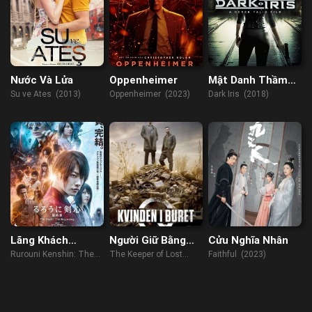
Nước Và Lửa
Oppenheimer
Mật Danh Thầm
Lặng
Su ve Ates (2013)
Oppenheimer (2023)
Dark Iris (2018)
Lãng Khách
Người Giữ Bằng
Cửu Nghĩa Nhân
Kenshin: Hồi Kết
Chứng
Rurouni Kenshin: The
The Keeper of Lost
Faithful (2023)
Final (2021)
Causes (2013)