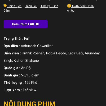
Chính Kịch
,
Phiêu Lưu
,
Tâm Lý - Tình
16/07/2023 2:36
Cảm
chiều
Trạng thái :
Full
Đạo diễn :
Ashutosh Gowariker
Diễn viên :
Hrithik Roshan, Pooja Hegde, Kabir Bedi, Arunoday
Singh, Kishori Shahane
Quốc gia :
Ấn Độ
Đánh giá :
5,6/10 điểm
Thời lượng :
155 Phút
Lượt xem :
146 view
NỘI DUNG PHIM