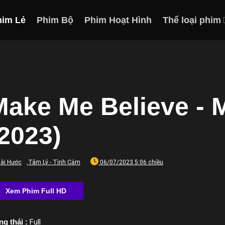
him Lẻ
Phim Bộ
Phim Hoạt Hình
Thể loại phim
Make Me Believe - 
(2023)
ài Hước
,
Tâm Lý - Tình Cảm
06/07/2023 5:06 chiều
ng thái :
Full