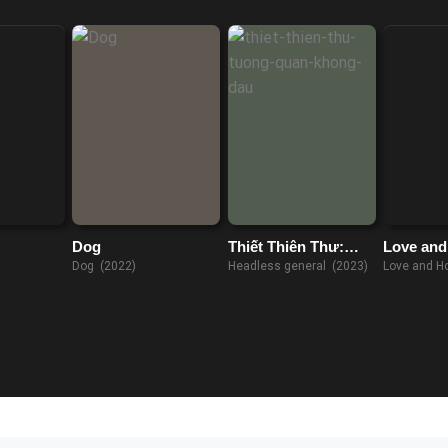
Dog
Thiết Thiên Thư:
Love and
Tướng Quân Không
Dog (2022)
Headless general (2023)
Love and H
Đầu