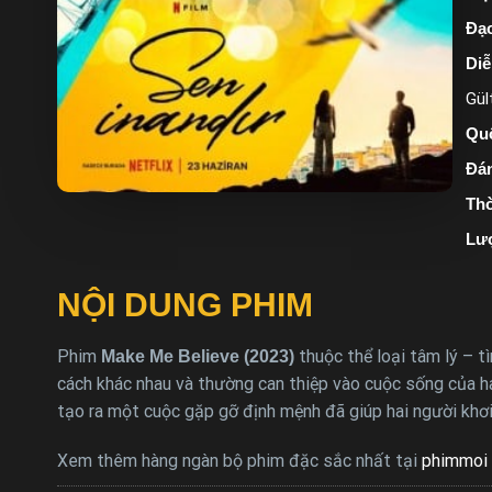
Đạo
Diễ
Gül
Quố
Đán
Thờ
Lư
NỘI DUNG PHIM
Phim
thuộc thể loại tâm lý – t
Make Me Believe (2023)
cách khác nhau và thường can thiệp vào cuộc sống của h
tạo ra một cuộc gặp gỡ định mệnh đã giúp hai người khơi
Xem thêm hàng ngàn bộ phim đặc sắc nhất tại
phimmoi 