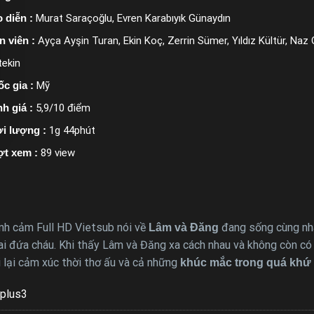
 diễn :
Murat Saraçoğlu, Evren Karabıyık Günaydın
n viên :
Ayça Ayşin Turan, Ekin Koç, Zerrin Sümer, Yıldız Kültür, Naz
tekin
c gia :
Mỹ
h giá :
5,9/10 điểm
i lượng :
1g 44phút
ợt xem :
89 view
ình cảm Full HD Vietsub nói về
đang sống cùng nhau
Lâm và Đăng
ai đứa cháu. Khi thấy Lâm và Đăng xa cách nhau và không còn c
 lại cảm xúc thời thơ ấu và cả những
khúc mắc trong quá khứ
plus3