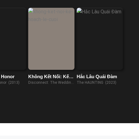
 Honor
Không Kết Nối: Kế
Hắc Lâu Quái Đàm
Hoạch Lễ Cưới
onor (2013)
Disconnect: The Wedding
The HAUNTING (2023)
Planner (2023)