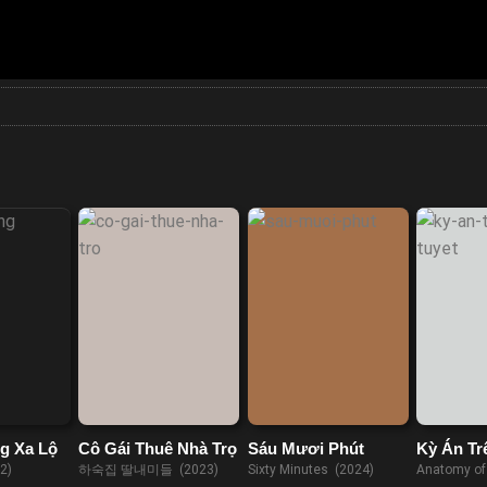
g Xa Lộ
Cô Gái Thuê Nhà Trọ
Sáu Mươi Phút
Kỳ Án Tr
2)
하숙집 딸내미들 (2023)
Sixty Minutes (2024)
Anatomy of 