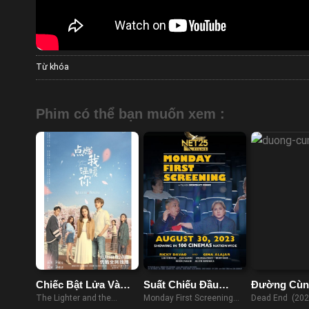
Từ khóa
Phim có thể bạn muốn xem :
Chiếc Bật Lửa Và
Suất Chiếu Đầu
Đường Cùn
Váy Công Chúa
Ngày Thứ Hai
The Lighter and the
Monday First Screening
Dead End (202