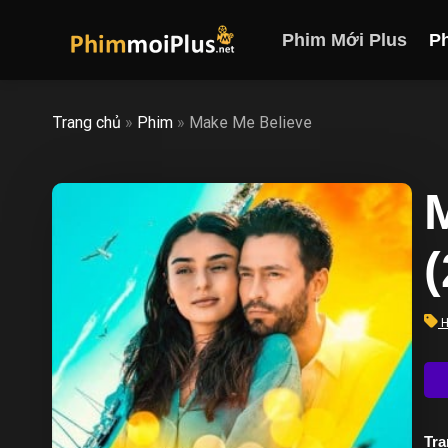
Skip
to
Phim Mới Plus
P
content
Trang chủ
»
Phim
»
Make Me Believe
H
Trạ