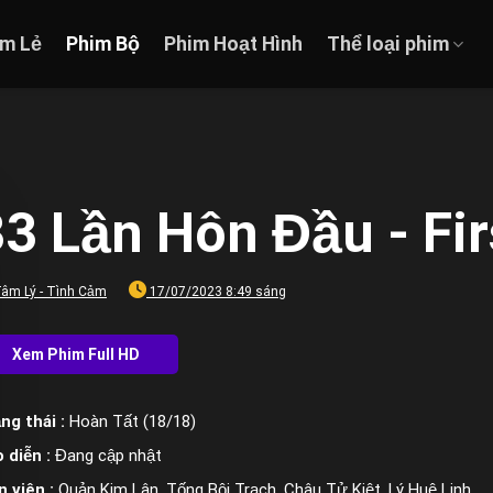
im Lẻ
Phim Bộ
Phim Hoạt Hình
Thể loại phim
3 Lần Hôn Đầu - Fir
âm Lý - Tình Cảm
17/07/2023 8:49 sáng
ng thái :
Hoàn Tất (18/18)
 diễn :
Đang cập nhật
n viên :
Quản Kim Lân, Tống Bội Trạch, Châu Tử Kiệt, Lý Huệ Linh