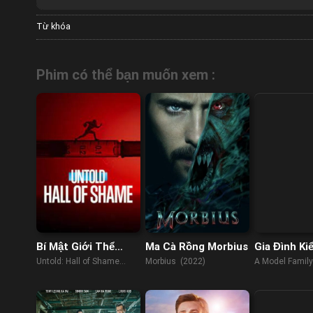
Từ khóa
Phim có thể bạn muốn xem :
Bí Mật Giới Thể
Ma Cà Rồng Morbius
Gia Đình Ki
Thao: Bê Bối Balco
Untold: Hall of Shame
Morbius (2022)
A Model Family
(2023)