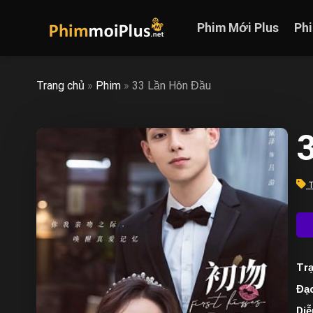
Skip
to
Phim Mới Plus
Ph
content
Trang chủ
»
Phim
»
33 Lần Hôn Đầu
3
T
Trạ
Đạo
Diễ