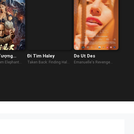
Tượng
Đi Tìm Haley
Do Ut Des
om Elephant
Taken Back: Finding Haley
Emanuelle's Revenge
)
(2012)
(2023)