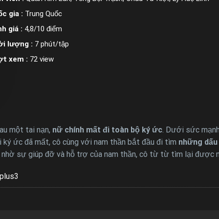
c gia :
Trung Quốc
h giá :
4,8/10 điểm
i lượng :
7 phút/tập
ợt xem :
72 view
Sau một tai nạn,
nữ chính mất đi toàn bộ ký ức
. Dưới sức mạnh
 ký ức đã mất, cô cùng với nam thần bắt đầu đi tìm
những dấu 
ng nhờ sự giúp đỡ và hỗ trợ của nam thần, cô từ từ tìm lại được
plus3