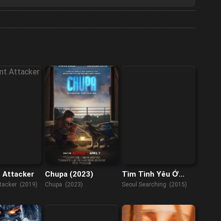
 Attacker
Chupa (2023)
Tìm Tình Yêu Ở
Seoul
tacker (2019)
Chupa (2023)
Seoul Searching (2015)