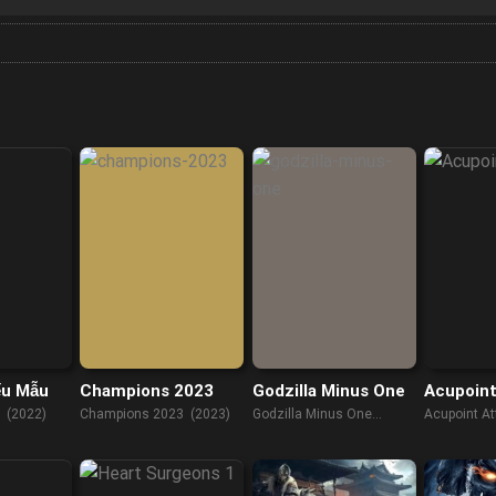
ểu Mẫu
Champions 2023
Godzilla Minus One
Acupoint
 (2022)
Champions 2023 (2023)
Godzilla Minus One
Acupoint At
(2023)