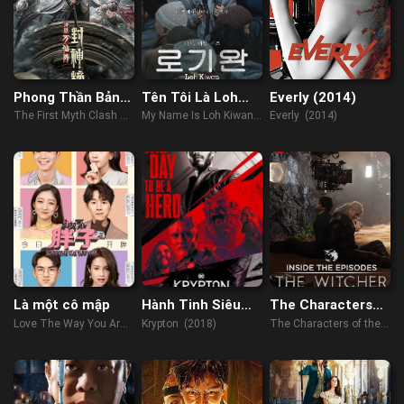
Phong Thần Bảng:
Tên Tôi Là Loh
Everly (2014)
Đại Phá Vạn Tiên
Kiwan
The First Myth Clash of
My Name Is Loh Kiwan
Everly (2014)
Trận
Gods (2021)
(2024)
Là một cô mập
Hành Tinh Siêu
The Characters
Nhân
Of The Continent
Love The Way You Are
Krypton (2018)
The Characters of the
(2019)
Continent (2021)