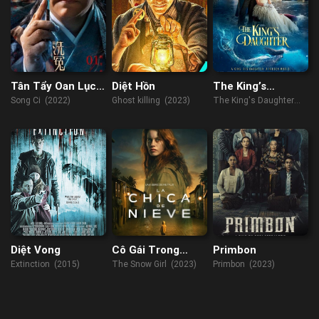
Tân Tẩy Oan Lục:
Diệt Hồn
The King’s
Tống Từ
Daughter
Song Ci (2022)
Ghost killing (2023)
The King's Daughter
(2022)
Diệt Vong
Cô Gái Trong
Primbon
Tuyết
Extinction (2015)
The Snow Girl (2023)
Primbon (2023)