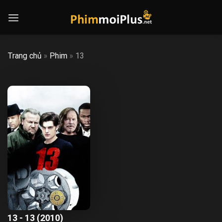
Skip
to
content
Trang chủ
»
Phim
»
13
13 - 13 (2010)