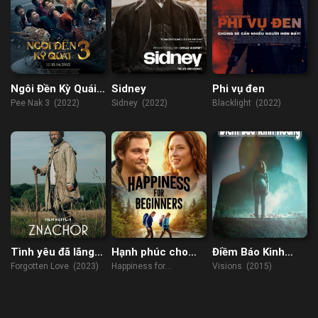
Ngôi Đền Kỳ Quái
Sidney
Phi vụ đen
3
Pee Nak 3 (2022)
Sidney (2022)
Blacklight (2022)
Tình yêu đã lãng
Hạnh phúc cho
Điềm Báo Kinh
quên
người mới bắt đầu
Hoàng
Forgotten Love (2023)
Happiness for
Visions (2015)
Beginners (2023)