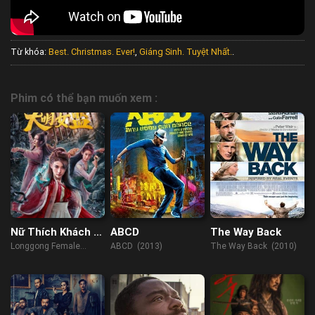
Từ khóa:
Best. Christmas. Ever!
,
Giáng Sinh. Tuyệt Nhất.
.
Phim có thể bạn muốn xem :
Nữ Thích Khách Ở
ABCD
The Way Back
Long Cung: Nhà
Longgong Female
ABCD (2013)
The Way Back (2010)
Giam Nữ Đại Minh
Assassin (2022)