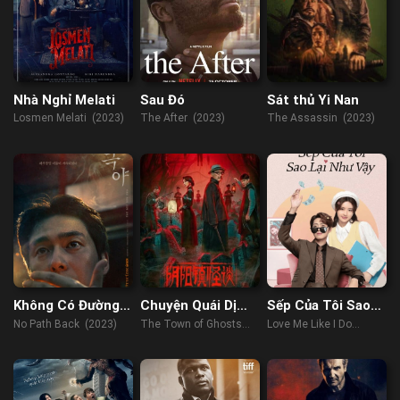
Nhà Nghỉ Melati
Sau Đó
Sát thủ Yi Nan
Losmen Melati (2023)
The After (2023)
The Assassin (2023)
Không Có Đường
Chuyện Quái Dị
Sếp Của Tôi Sao
Lui
Trấn Âm Dương
Lại Như Vậy
No Path Back (2023)
The Town of Ghosts
Love Me Like I Do
(2022)
(2023)