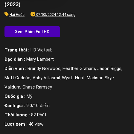
(2023)
Hài Hước
07/03/2024 12:44 sáng
Trạng thái :
HD Vietsub
Đạo diễn :
Mary Lambert
Diễn viên :
Brandy Norwood, Heather Graham, Jason Biggs,
Matt Cedeño, Abby Villasmil, Wyatt Hunt, Madison Skye
Validum, Chase Ramsey
Quốc gia :
Mỹ
Đánh giá :
9.0/10 điểm
Thời lượng :
82 Phút
Lượt xem :
46 view