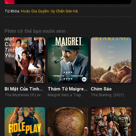
Từ khóa:
Hoắc Gia Quyền: Uy Chấn Sơn Hà
.
Phim có thể bạn muốn xem :
Bí Mật Của Tình
Thám Tử Maigret-
Chim Sáo
Yêu
Cạm Bẫy
The Mysteries Of Love
Maigret Sets a Trap
The Starling (2021)
(2010)
(2016)