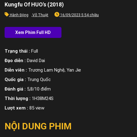
Kungfu Of HUO's (2018)
Hành Động
,
Võ Thuật
16/09/2023 5:54 chiều
Trạng thái :
Full
Đạo diễn :
David Dai
Diễn viên :
Trương Lam Nghệ, Yan Jie
Quốc gia :
Trung Quốc
Đánh giá :
5,8/10 điểm
Thời lượng :
1H38M24S
Lượt xem :
85 view
NỘI DUNG PHIM