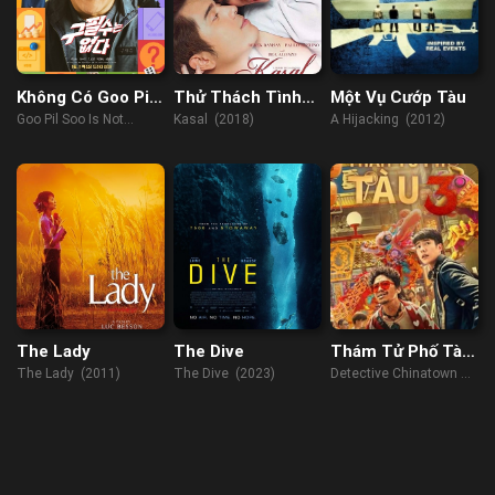
Không Có Goo Pil
Thử Thách Tình
Một Vụ Cướp Tàu
Soo
Yêu
Goo Pil Soo Is Not
Kasal (2018)
A Hijacking (2012)
There (2022)
The Lady
The Dive
Thám Tử Phố Tàu
3
The Lady (2011)
The Dive (2023)
Detective Chinatown 3
(2021)