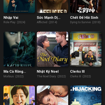
Nhập Vai
Sức Mạnh Dị
Chết Để Hồi Sinh
Thường
Role Play (2024)
Afflicted (2014)
Dying to Survive (2018)
Ma Cà Rồng
Nhật Ký Noel
Clerks III
Morbius
Morbius (2022)
The Noel Diary (2022)
Clerks III (2022)