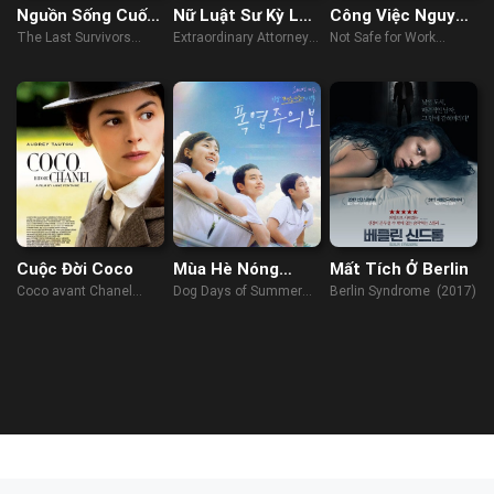
Nguồn Sống Cuối
Nữ Luật Sư Kỳ Lạ
Công Việc Nguy
Cùng
Woo Young Woo
Hiểm
The Last Survivors
Extraordinary Attorney
Not Safe for Work
(2014)
Woo (2022)
(2014)
Cuộc Đời Coco
Mùa Hè Nóng
Mất Tích Ở Berlin
Bỏng
Coco avant Chanel
Dog Days of Summer
Berlin Syndrome (2017)
(2009)
(2023)