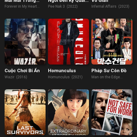
Mãi Mãi Trong
Ngôi Đền Kỳ Quái
Vô Gian
Tim Em
3
Forever in My Heart
Pee Nak 3 (2022)
Infernal Affairs (2023)
(2019)
Cuộc Chơi Bí Ẩn
Homunculus
Pháp Sư Côn Đồ
Wazir (2016)
Homunculus (2021)
Man on the Edge
(2013)