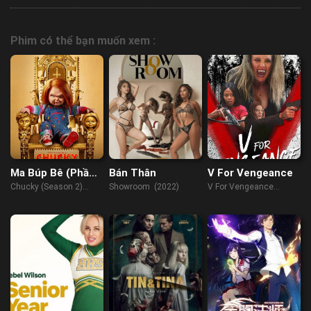
Phim có thể bạn muốn xem :
Ma Búp Bê (Phần
Bán Thân
V For Vengeance
2)
Chucky (Season 2)
Showroom (2022)
V For Vengeance
(2021)
(2022)