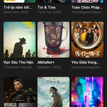
Trở lại năm tốt
Tin & Tina
Toàn Chức Pháp
nghiệp
Sư (Phần 1)
Senior Year (2022)
Tin & Tina (2023)
Time Magister (Season
1) (2016)
Vực Sâu Thù Hận
Alkhallat+
Yêu Giữa Vùng
Nước Dữ
The Harder They Fall
Alkhallat+ (2023)
In Love and Deep Water
(2021)
(2023)