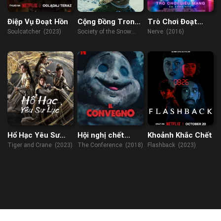
Điệp Vụ Đoạt Hồn
Cộng Đồng Trong
Trò Chơi Đoạt
Tuyết
Mạng
Soulcatcher (2023)
Society of the Snow
Nerve (2016)
(2023)
Hổ Hạc Yêu Sư
Hội nghị chết
Khoảnh Khắc Chết
Lục
chóc
Tiger and Crane (2023)
The Conference (2018)
Flashback (2023)