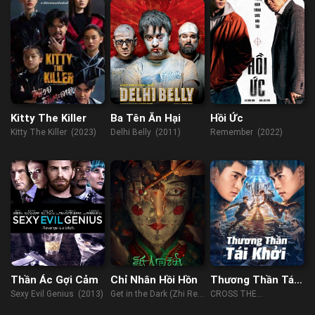
Kitty The Killer
Ba Tên Ăn Hại
Hồi Ức
Kitty The Killer (2023)
Delhi Belly (2011)
Remember (2022)
Thần Ác Gợi Cảm
Chỉ Nhân Hồi Hồn
Thương Thần Tái
Khởi
Sexy Evil Genius (2013)
Get in the Dark (Zhi Ren
CROSS THE
Hui Hun) (2023)
BATTLEFIELD (2023)