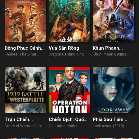
Đồng Phục Cảnh
Vua Săn Rồng
Khun Phaen
Sát: Ký Sự Bihar
Huyền Thoại Bắt
Khakee: The Bihar
Dragon Hanting King
Khun Phean Begins
Đầu
Chapter (2022)
(2024)
(2019)
Trận Chiến
Chiến Dịch: Quốc
Phía Sau Tấm
Westerplatte
Gia
Gương
Battle of Westerplatte
Operation: Nation
Look Away (2018)
(2013)
(2023)