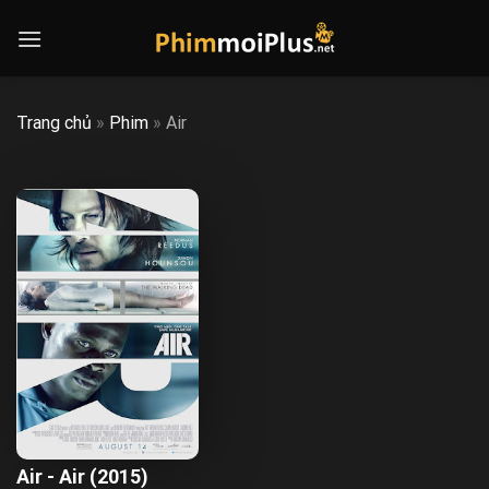
Skip
to
content
Trang chủ
»
Phim
»
Air
Air - Air (2015)