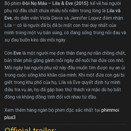
Bộ phim
Đòi Nợ Máu – Lila & Eve (2015)
: kể về hai người
phụ nữ đều chất chứa nhiều nỗi niềm trong lòng là
Lila và
Eve
, do diễn viên Viola Davis và Jennifer Lopez đảm nhận.
Lila – cô là người đã bị đã bị mất con trai duy nhất của
mình trong một vụ bắn súng, cô đang sống trong nỗi đau và
sự đau buồn kéo dài mỗi ngày.
Còn
Eve
là một người mẹ đơn thân đang nợ nần chồng chất,
bản thân phải gồng gành mỗi ngày để nuôi hai đứa con nhỏ.
Mỗi ngày hai người phụ nữ này đều muốn tìm được sự an ủi
trong cuộc sống khó khăn của mình. Khi một đứa con gái bị
giết trong khu phố của họ, Lila và Eve quyết định tự mình
điều tra vụ án, họ đã gặp bao thử thách và mặc dù họ bất
đồng và không đồng tình đối với nhau từ đầu.
Xem thêm hàng ngàn bộ phim đặc sắc nhất tại
phimmoi
plus3
Official trailer: