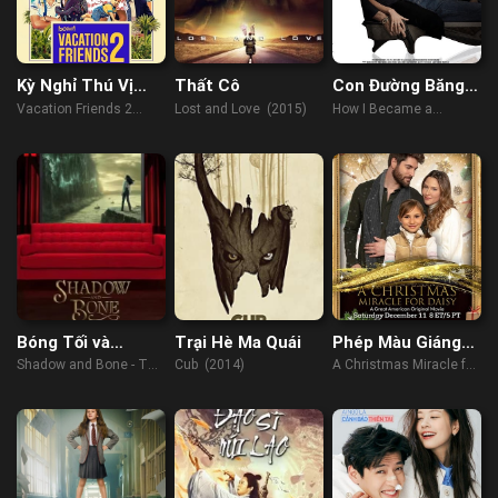
Kỳ Nghỉ Thú Vị
Thất Cô
Con Đường Băng
Cùng Bạn Bè 2
Đảng
Vacation Friends 2
Lost and Love (2015)
How I Became a
(2023)
Gangster (2020)
Bóng Tối và
Trại Hè Ma Quái
Phép Màu Giáng
Xương Trắng –
Sinh Cho Daisy
Shadow and Bone - The
Cub (2014)
A Christmas Miracle for
Hậu tiệc
Afterparty (2021)
Daisy (2021)