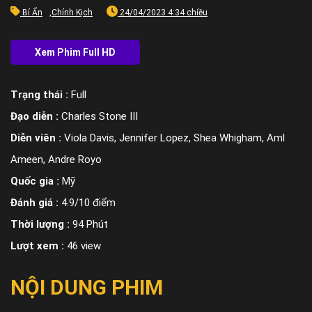
Bí Ẩn
,
Chính Kịch
24/04/2023 4:34 chiều
Trạng thái :
Full
Đạo diễn :
Charles Stone III
Diễn viên :
Viola Davis, Jennifer Lopez, Shea Whigham, Aml
Ameen, Andre Royo
Quốc gia :
Mỹ
Đánh giá :
4.9/10 điểm
Thời lượng :
94 Phút
Lượt xem :
46 view
NỘI DUNG PHIM