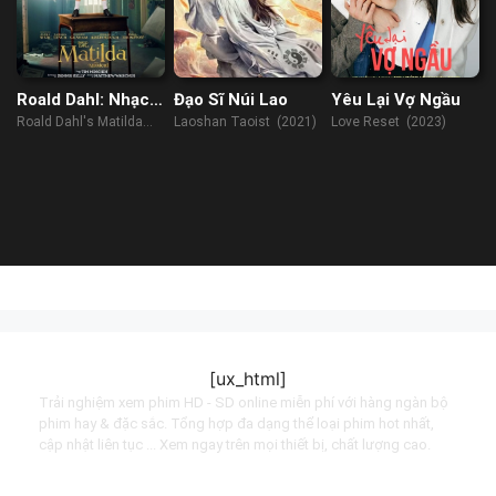
Roald Dahl: Nhạc
Đạo Sĩ Núi Lao
Yêu Lại Vợ Ngầu
Kịch Matilda
Roald Dahl's Matilda
Laoshan Taoist (2021)
Love Reset (2023)
The Musical (2022)