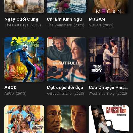
Ngày Cuối Cùng
Chị Em Kình Ngư
M3GAN
The Last Days (2013)
The Swimmers (2022)
M3GAN (2023)
ABCD
Một cuộc đời đẹp
Câu Chuyện Phía
Tây
ABCD (2013)
A Beautiful Life (2023)
West Side Story (2022)