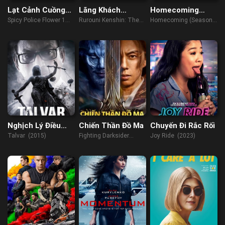
Lạt Cảnh Cuồng
Lãng Khách
Homecoming
Hoa 1
Kenshin: Khởi Đầu
(Season 2)
Spicy Police Flower 1
Rurouni Kenshin: The
Homecoming (Season
(2023)
Beginning (2021)
2) (2020)
Nghịch Lý Điều
Chiến Thần Đồ Ma
Chuyến Đi Rắc Rối
Tra
Talvar (2015)
Fighting Darksider
Joy Ride (2023)
(2022)