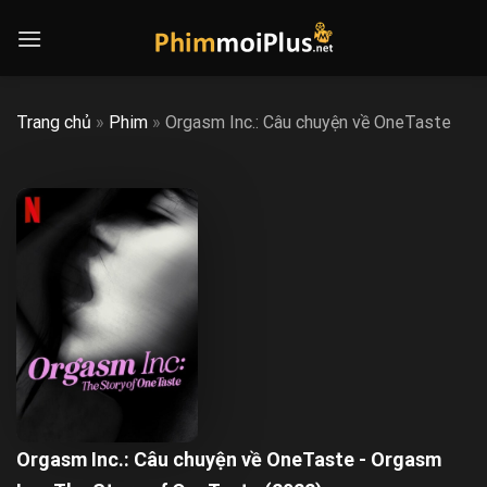
Skip
to
content
Trang chủ
»
Phim
»
Orgasm Inc.: Câu chuyện về OneTaste
Orgasm Inc.: Câu chuyện về OneTaste - Orgasm