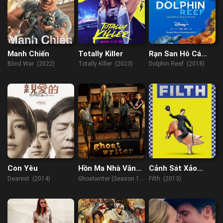
Manh Chiến
Totally Killer
Rạn San Hô Cá
Heo
Blind War (2022)
Totally Killer (2023)
Dolphin Reef (2018)
Con Yêu
Hồn Ma Nhà Văn
Cảnh Sát Xảo
(Phần 1)
Quyệt
Dearest (2014)
Ghostwriter (Season 1)
Filth (2013)
(2019)