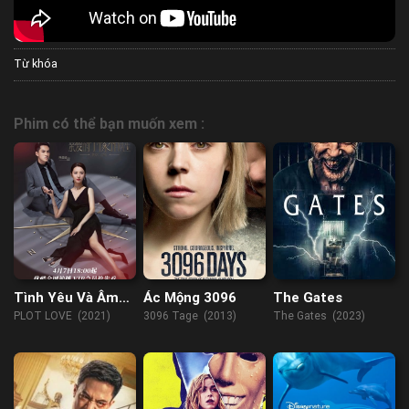
Từ khóa
Phim có thể bạn muốn xem :
Tình Yêu Và Âm
Ác Mộng 3096
The Gates
Mưu
PLOT LOVE (2021)
3096 Tage (2013)
The Gates (2023)