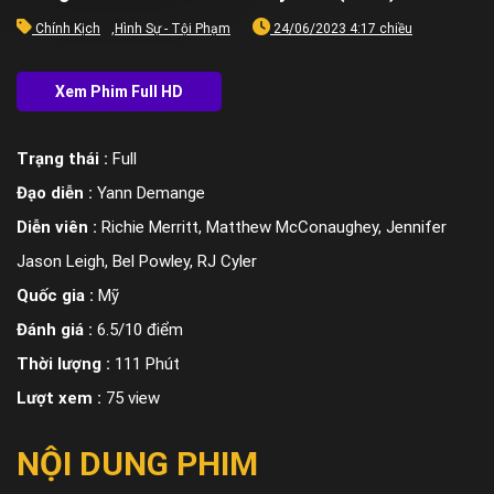
Chính Kịch
,
Hình Sự - Tội Phạm
24/06/2023 4:17 chiều
Trạng thái :
Full
Đạo diễn :
Yann Demange
Diễn viên :
Richie Merritt, Matthew McConaughey, Jennifer
Jason Leigh, Bel Powley, RJ Cyler
Quốc gia :
Mỹ
Đánh giá :
6.5/10 điểm
Thời lượng :
111 Phút
Lượt xem :
75 view
NỘI DUNG PHIM