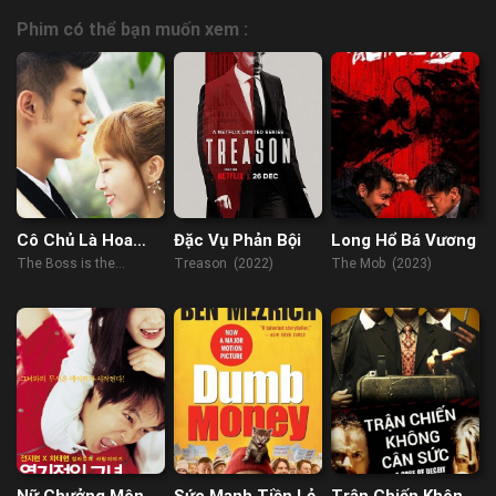
Phim có thể bạn muốn xem :
Cô Chủ Là Hoa
Đặc Vụ Phản Bội
Long Hổ Bá Vương
Khôi Trường
The Boss is the
Treason (2022)
The Mob (2023)
Campus Belle (2017)
Nữ Chưởng Môn
Sức Mạnh Tiền Lẻ
Trận Chiến Không