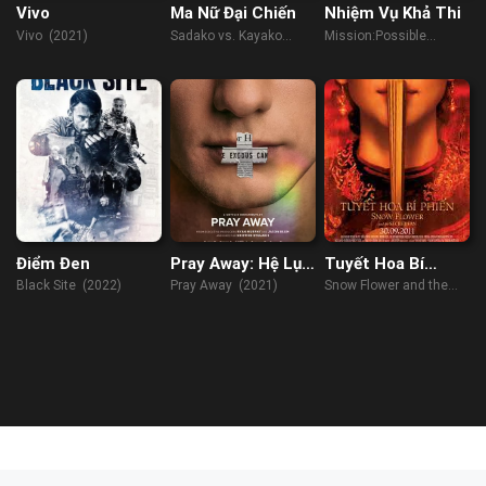
Vivo
Ma Nữ Đại Chiến
Nhiệm Vụ Khả Thi
Vivo (2021)
Sadako vs. Kayako
Mission:Possible
(2016)
(2021)
Điểm Đen
Pray Away: Hệ Lụy
Tuyết Hoa Bí
Của Phong Trào
Phiến
Black Site (2022)
Pray Away (2021)
Snow Flower and the
Ex-Gay
Secret Fan (2011)