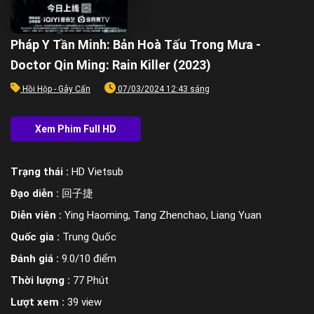
Pháp Y Tần Minh: Bản Hoà Tấu Trong Mưa -
Doctor Qin Ming: Rain Killer (2023)
Hồi Hộp - Gây Cấn
07/03/2024 12:43 sáng
Trạng thái :
HD Vietsub
Đạo diễn :
回子捷
Diễn viên :
Ying Haoming, Tang Zhenchao, Liang Yuan
Quốc gia :
Trung Quốc
Đánh giá :
9.0/10 điểm
Thời lượng :
77 Phút
Lượt xem :
39 view