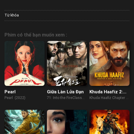
Từ khóa
Phim có thể bạn muốn xem :
Pearl
Giữa Làn Lửa Đạn
Khuda Haafiz 2:
Thử Lửa
Pearl (2022)
71: Into the FireClass
Khuda Haafiz Chapter 2:
(2010)
Agni Pariksha (2022)