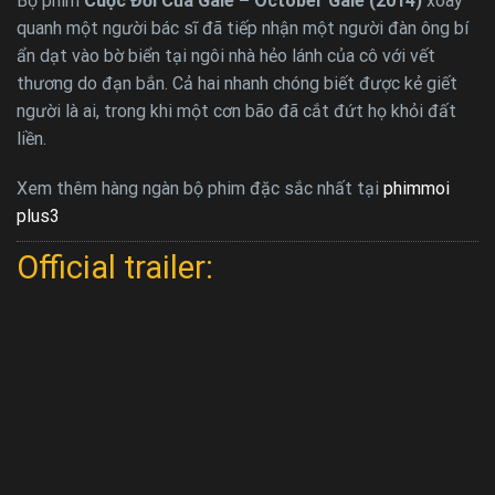
Bộ phim
Cuộc Đời Của Gale – October Gale (2014)
xoay
quanh một người bác sĩ đã tiếp nhận một người đàn ông bí
ẩn dạt vào bờ biển tại ngôi nhà hẻo lánh của cô với vết
thương do đạn bắn. Cả hai nhanh chóng biết được kẻ giết
người là ai, trong khi một cơn bão đã cắt đứt họ khỏi đất
liền.
Xem thêm hàng ngàn bộ phim đặc sắc nhất tại
phimmoi
plus3
Official trailer: