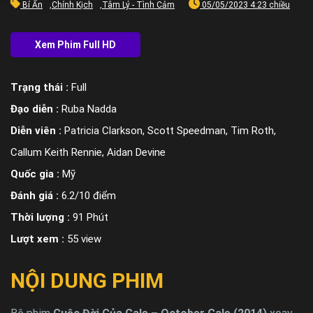
Bí Ẩn
,
Chính Kịch
,
Tâm Lý - Tình Cảm
05/05/2023 4:23 chiều
Trạng thái :
Full
Đạo diễn :
Ruba Nadda
Diễn viên :
Patricia Clarkson, Scott Speedman, Tim Roth,
Callum Keith Rennie, Aidan Devine
Quốc gia :
Mỹ
Đánh giá :
6.2/10 điểm
Thời lượng :
91 Phút
Lượt xem :
55 view
NỘI DUNG PHIM