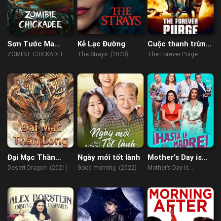
Sơn Tước Ma
Kẻ Lạc Đường
Cuộc thanh trừng
Thây
vĩnh viễn
ZOMIBIE CHICKADEE
The Strays (2023)
The Forever Purge
(2022)
(2021)
Đại Mạc Thần
Ngày mới tốt lành
Mother’s Day is
Long
Cancelled
Desert Dragon (2021)
Good morning (2022)
Mother’s Day is
Cancelled (2023)