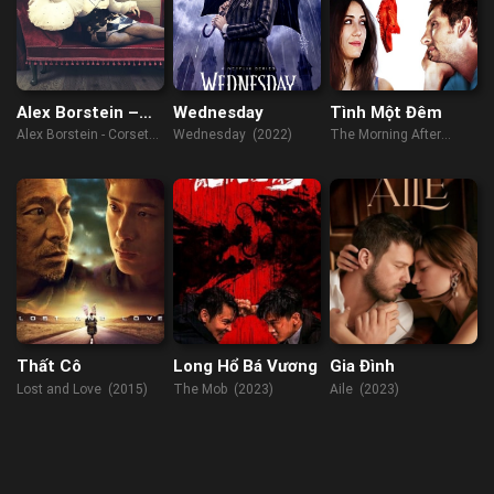
Alex Borstein –
Wednesday
Tình Một Đêm
Corsets & Clown
Alex Borstein - Corsets
Wednesday (2022)
The Morning After
Suits
& Clown Suits (2023)
(2017)
Thất Cô
Long Hổ Bá Vương
Gia Đình
Lost and Love (2015)
The Mob (2023)
Aile (2023)