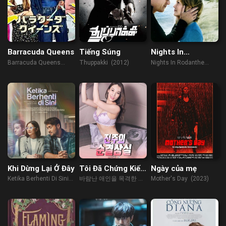
Barracuda Queens
Tiếng Súng
Nights In
Rodanthe
Barracuda Queens
Thuppakki (2012)
Nights In Rodanthe
(2023)
(2008)
Khi Dừng Lại Ở Đây
Tôi Đã Chứng Kiến
Ngày của mẹ
Người Yêu Ngoại
Ketika Berhenti Di Sini
바람난 애인을 목격한 뒤
Mother's Day (2023)
Tình
(2023)
팬티를 벗었다 (2023)