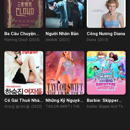
Ba Câu Chuyện
Người Nhân Bản
Công Nương Diana
Tình
Flaming Cloud (2023)
Seobok (2021)
Diana (2013)
Cô Gái Thuê Nhà
Những Kỷ Nguyên
Barbie: Skipper
Trọ
Của Taylor Swift
And the Big
하숙집 딸내미들 (2023)
TAYLOR SWIFT | THE
Barbie: Skipper And The
Babysitting
ERAS TOUR (2023)
Big Babysitting
Adventure
Adventure (2023)