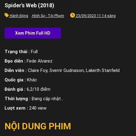
Spider's Web (2018)
Hành Động
,
Hình Sự - Tội Phạm
23/09/2023 11:14 sáng
Trạng thái :
Full
Đạo diễn :
Fede Alvarez
Diễn viên :
Claire Foy, Sverrir Gudnason, Lakeith Stanfield
Quốc gia :
Khác
Đánh giá :
6,2/10 điểm
Thời lượng :
Đang cập nhật…
Lượt xem :
240 view
NỘI DUNG PHIM