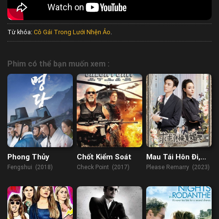
Từ khóa:
Cô Gái Trong Lưới Nhện Ảo
.
Phim có thể bạn muốn xem :
Phong Thủy
Chốt Kiểm Soát
Mau Tái Hôn Đi,
Xin Em Đó
Fengshui (2018)
Check Point (2017)
Please Remarry (2023)