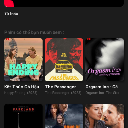
Từ khóa
Phim có thể bạn muốn xem :
Kết Thúc Có Hậu
The Passenger
Orgasm Inc.: Câu
chuyện về
Happy Ending (2023)
The Passenger (2023)
Orgasm Inc: The Story
OneTaste
of OneTaste (2022)