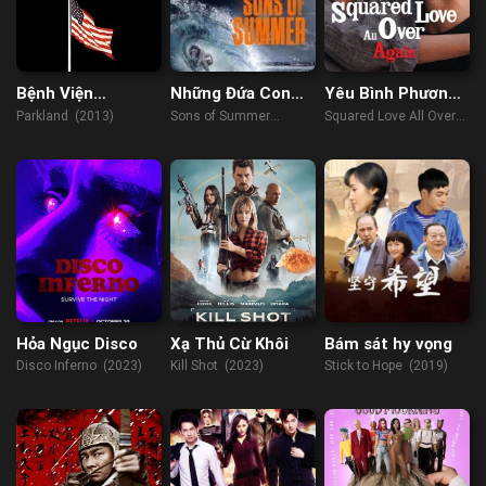
Bệnh Viện
Những Đứa Con
Yêu Bình Phương
Parkland
Của Mùa Hè
Lại Từ Đầu
Parkland (2013)
Sons of Summer
Squared Love All Over
(2023)
Again (2023)
Hỏa Ngục Disco
Xạ Thủ Cừ Khôi
Bám sát hy vọng
Disco Inferno (2023)
Kill Shot (2023)
Stick to Hope (2019)