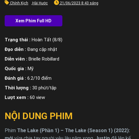
Chính Kịch
,
Hài Hước
21/06/2023 8:43 sáng
Trạng thái :
Hoàn Tất (8/8)
Đạo diễn :
Đang cập nhật
Diễn viên :
Brielle Robillard
Quốc gia :
Mỹ
Đánh giá :
6.2/10 điểm
Thời lượng :
30 phút/tập
Lượt xem :
60 view
NỘI DUNG PHIM
Phim
The Lake (Phần 1) – The Lake (Season 1) (2022):
mới
vừa chia tay người yêu lâu năm xong,
Justin
đã lên kế