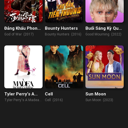
Đảng Khấu Phong
Bounty Hunters
Buổi Sáng Kỳ Quặc
Vân
Ở Tây Hollywood
God of War (2017)
Bounty Hunters (2016)
Good Mourning (2022)
Tyler Perry’s A
Cell
Sun Moon
Madea
Tyler Perry's A Madea
Cell (2016)
Sun Moon (2023)
Homecoming
Homecoming (2022)