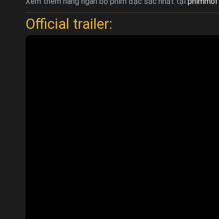
Xem thêm hàng ngàn bộ phim đặc sắc nhất tại
phimmoi 
Official trailer: