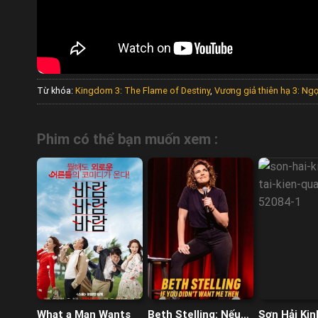
Từ khóa:
Kingdom 3: The Flame of Destiny
,
Vương giả thiên hạ 3: Ng
Phim có thể bạn muốn xem :
What a Man Wants
Beth Stelling: Nếu
Sơn Hải Kin