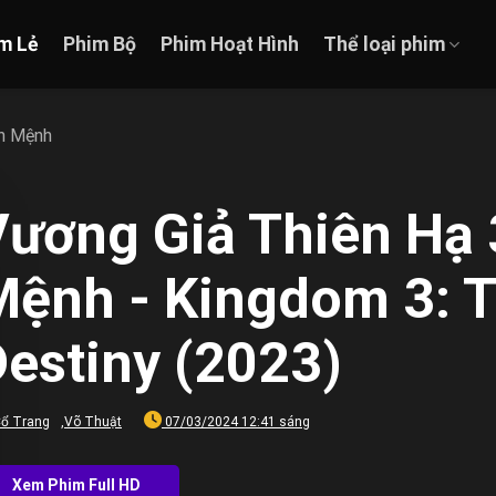
m Lẻ
Phim Bộ
Phim Hoạt Hình
Thể loại phim
nh Mệnh
Vương Giả Thiên Hạ 
Mệnh - Kingdom 3: T
estiny (2023)
ổ Trang
,
Võ Thuật
07/03/2024 12:41 sáng