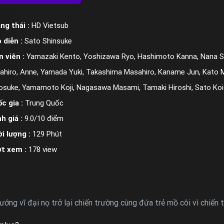
ng thái :
HD Vietsub
 diễn :
Sato Shinsuke
n viên :
Yamazaki Kento, Yoshizawa Ryo, Hashimoto Kanna, Nana S
ahiro, Anne, Yamada Yuki, Takashima Masahiro, Kaname Jun, Kato 
osuke, Yamamoto Koji, Nagasawa Masami, Tamaki Hiroshi, Sato Ko
c gia :
Trung Quốc
h giá :
9.0/10 điểm
i lượng :
129 Phút
ợt xem :
178 view
ng vĩ đại nọ trở lại chiến trường cùng đứa trẻ mồ côi vì chiến 