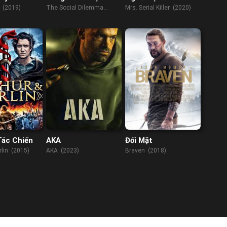
y (2019)
The Social Dilemma
Mrs. Serial Killer (2020)
(2020)
Tác Chiến
AKA
Đối Mặt
rlin (2015)
AKA (2023)
Braven (2018)