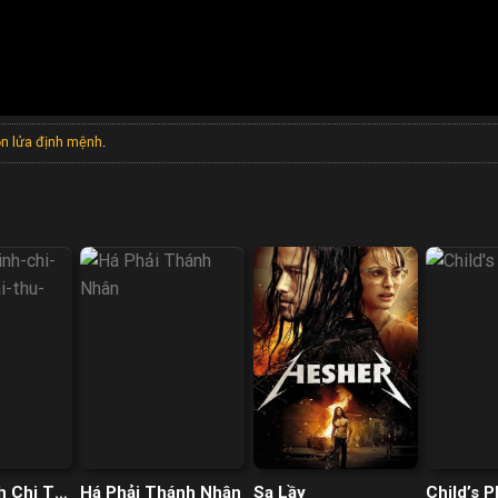
ọn lửa định mệnh
.
h Chi Tái
Há Phải Thánh Nhân
Sa Lầy
Child’s P