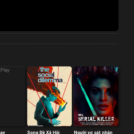
lay
Song Đề Xã Hội
Người vợ sát nhân