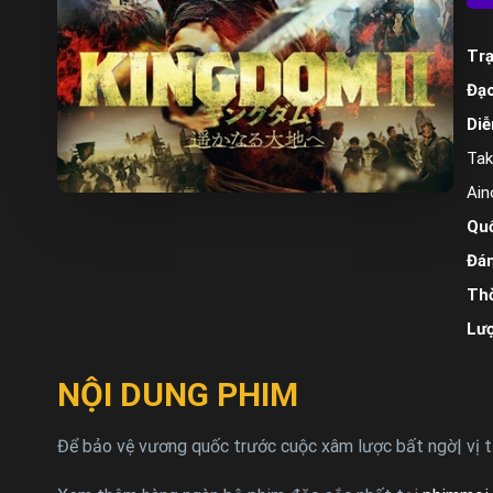
Trạ
Đạo
Diễ
Tak
Ain
Quố
Đán
Thờ
Lư
NỘI DUNG PHIM
Để bảo vệ vương quốc trước cuộc xâm lược bất ngờ| vị tướ