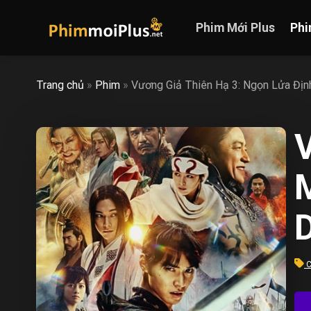
Skip
to
Phim Mới Plus
Phi
content
Trang chủ
»
Phim
»
Vương Giả Thiên Hạ 3: Ngọn Lửa Đị
D
C