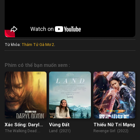
Từ khóa:
Thám Tử Gà Mơ 2
.
Phim có thể bạn muốn xem :
Xác Sống: Daryl
Vùng Đất
Thiếu Nữ Trí Mạng
Dixon
The Walking Dead:
Land (2021)
Revenge Girl (2022)
Daryl Dixon (2023)