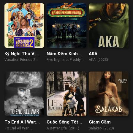
Kỳ Nghỉ Thú Vị
Năm Đêm Kinh
AKA
Cùng Bạn Bè 2
Hoàng
Vacation Friends 2
Five Nights at Freddy's
AKA (2023)
(2023)
(2023)
To End All War:
Cuộc Sống Tốt
Giam Cầm
Oppenheimer &
Đẹp
To End All War:
A Better Life (2011)
Salakab (2023)