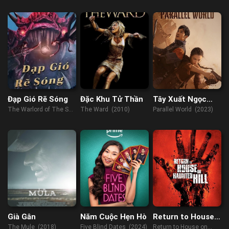
the Atomic Bomb
Oppenheimer & the
Atomic Bomb (2023)
Đạp Gió Rẽ Sóng
Đặc Khu Tử Thần
Tây Xuất Ngọc
Môn
The Warlord of The Sea
The Ward (2010)
Parallel World (2023)
(2021)
Già Gân
Năm Cuộc Hẹn Hò
Return to House
on Haunted Hill
The Mule (2018)
Five Blind Dates (2024)
Return to House on