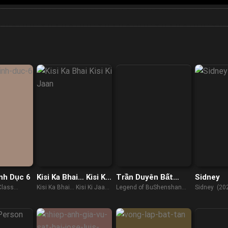
nh Dục 6
Kisi Ka Bhai… Kisi Ki
Trần Duyên Bất
Sidney
Jaan
Thần Sơn
Class
Kisi Ka Bhai... Kisi Ki Jaan
Legend of BuShenshan
Sidney (20
(2023)
(2022)