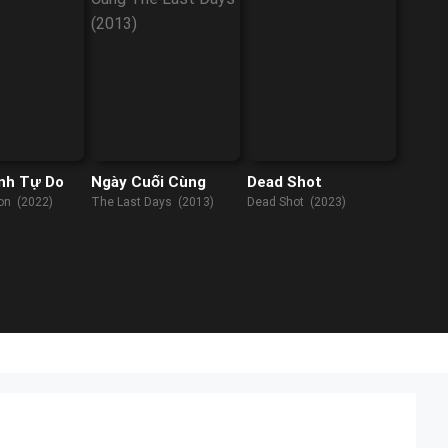
nh Tự Do
Ngày Cuối Cùng
Dead Shot
on (2022)
The Last Days (2013)
Dead Shot (2023)