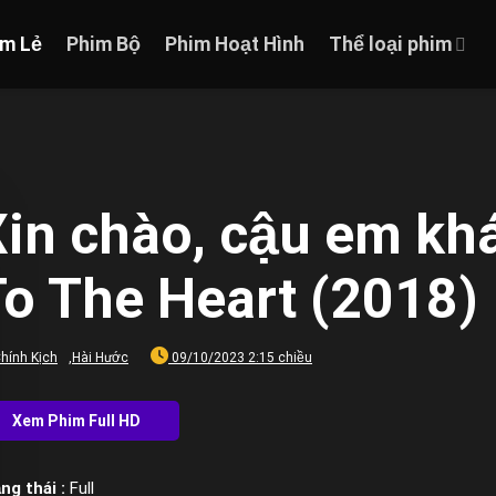
im Lẻ
Phim Bộ
Phim Hoạt Hình
Thể loại phim
in chào, cậu em kh
o The Heart (2018)
hính Kịch
,
Hài Hước
09/10/2023 2:15 chiều
ng thái :
Full