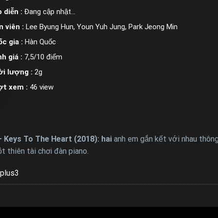
 diễn :
Đang cập nhật…
n viên :
Lee Byung Hun, Youn Yuh Jung, Park Jeong Min
c gia :
Hàn Quốc
h giá :
7,5/10 điểm
i lượng :
2g
ợt xem :
46 view
 Keys To The Heart (2018): hai
anh em gắn kết với nhau thôn
 thiên tài chơi đàn piano.
plus3