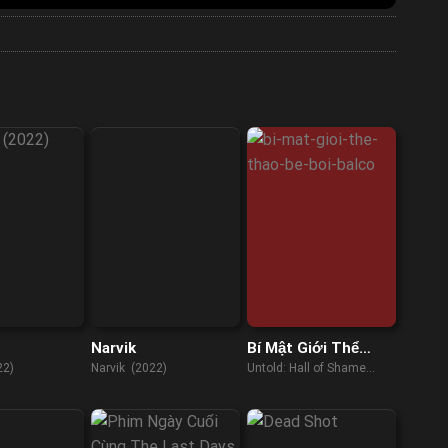
Narvik
Bí Mật Giới Thể
Thao: Bê Bối Balco
22)
Narvik (2022)
Untold: Hall of Shame
(2023)