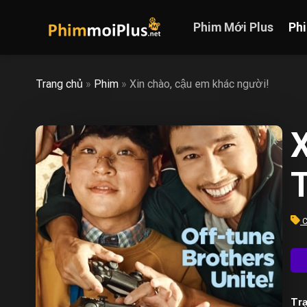
Skip
to
Phim Mới Plus
Ph
content
Trang chủ
»
Phim
»
Xin chào, cậu em khác người!
X
T
C
Trạ