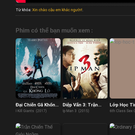
Từ khóa:
Xin chào cậu em khác người!
.
Phim có thể bạn muốn xem :
Đại Chiến Gã Khổng
Diệp Vấn 3: Trận
Lớp Học Tì
Lồ
Chiến Cuối Cùng
I Kill Giants (2017)
Ip Man 3 (2015)
6th Class Sex 
(2022)