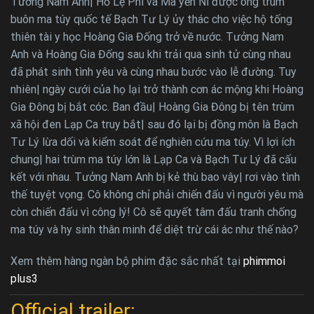
Tưởng Nam Anh| Hồ Lệ Phi và Mã yến Ni được ông trùm
buôn ma túy quốc tế Bạch Tư Lý ủy thác cho việc hộ tống
thiên tài y học Hoàng Gia Đống trở về nước. Tưởng Nam
Anh và Hoàng Gia Đống sau khi trải qua sinh tử cùng nhau
đã phát sinh tình yêu và cùng nhau bước vào lễ đường. Tuy
nhiên| ngày cưới của họ lại trở thành cơn ác mộng khi Hoàng
Gia Đông bị bắt cóc. Ban đầu| Hoàng Gia Đông bị tên trùm
xã hội đen Lạp Ca truy bắt| sau đó lại bị đồng môn là Bạch
Tư Lý lừa dối và kiểm soát để nghiên cứu ma túy. Vì lợi ích
chung| hai trùm ma túy lớn là Lạp Ca và Bạch Tư Lý đã cấu
kết với nhau. Tưởng Nam Anh bị kẻ thù bao vây| rơi vào tình
thế tuyệt vọng. Cô không chỉ phải chiến đấu vì người yêu mà
còn chiến đấu vì công lý! Cô sẽ quyết tâm đấu tranh chống
ma túy và hy sinh thân minh để diệt trừ cái ác như thế nào?
Xem thêm hàng ngàn bộ phim đặc sắc nhất tại
phimmoi
plus3
Official trailer: