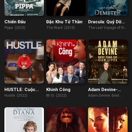
Chiến Đấu
Đặc Khu Tử Thần
Dracula: Quỷ Dữ
Thức Tỉnh
Pippa (2023)
The Ward (2010)
The Last Voyage of the
Demeter (2023)
HUSTLE: Cuộc
Khinh Công
Adam Devine-
đua NBA
Khoảnh Khắc
Hustle (2022)
輕·功 (2022)
Adam Devine: Best
Tuyệt Vời Nhất
Time of Our Lives
(2019)