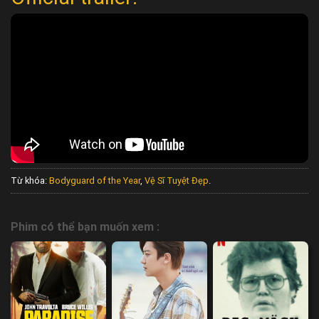
Từ khóa:
Bodyguard of the Year
,
Vệ Sĩ Tuyệt Đẹp
.
Phim có thể bạn muốn xem :