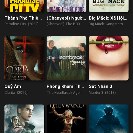
Thành Phố Thiên
(Chanyeol) Người
Big Mäck: Xã Hội
Đường
Làm Nhạc
Đen Và Vàng
Paradise City (2022)
(Chanyeol) The BOX
Big Mäck: Gangsters
(2021)
and Gold (2023)
Quỷ Ám
Phòng Khám Thất
Sát Nhân 3
Tình
Clarita (2019)
The Heartbreak Agency
Murder 3 (2013)
(2024)