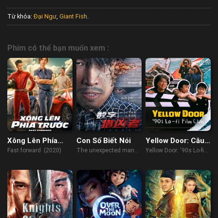
Từ khóa:
Đại Ngư
,
Giant Fish
.
Phim có thể bạn muốn xem :
Xông Lên Phía
Con Số Biết Nói
Yellow Door: Câu
Trước
Lạc Bộ Phim Hàn
Fast forward (2020)
The unexpected man
Yellow Door: '90s Lo-fi
Thập Niên 90
(2021)
Film Club (2023)