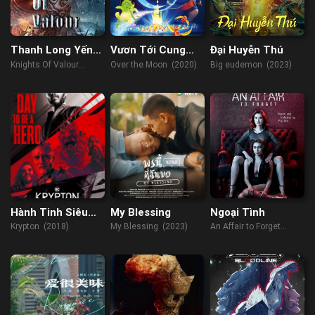
Thanh Long Yến
Vươn Tới Cung
Đại Huyễn Thú
Nguyệt Đao
Trăng
Knights Of Valour
Over the Moon (2020)
Big eudemon (2023)
(2021)
Hành Tinh Siêu
My Blessing
Ngoại Tình
Nhân
Krypton (2018)
My Blessing (2023)
An Affair to Forget
(2022)