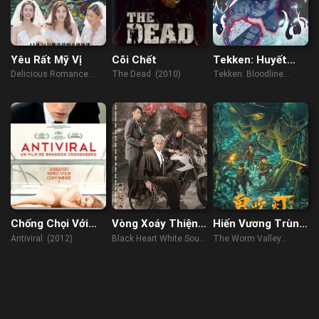
Yêu Rất Mỹ Vị
Cõi Chết
Tekken: Huyết
thống
Delicious Romance
The Dead (2010)
Tekken: Bloodline
(2023)
(2022)
Chống Chọi Với
Vòng Xoáy Thiện
Hiến Vương Trùng
Virus
Ác
Cốc
Antiviral (2012)
Black Heart White Soul
The Worm Valley
(2014)
(2023)