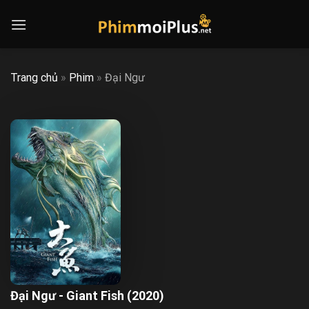
Skip
to
content
Trang chủ
»
Phim
»
Đại Ngư
Đại Ngư - Giant Fish (2020)