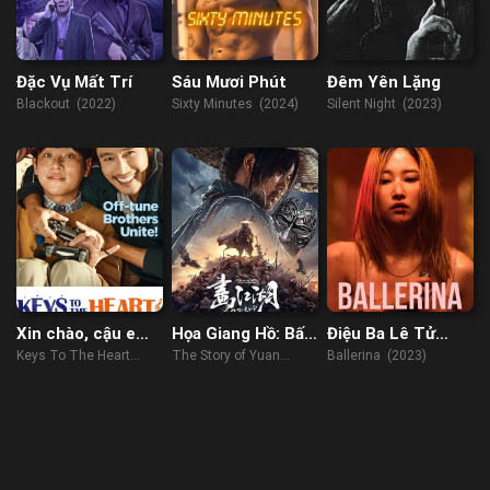
Đặc Vụ Mất Trí
Sáu Mươi Phút
Đêm Yên Lặng
Blackout (2022)
Sixty Minutes (2024)
Silent Night (2023)
Xin chào, cậu em
Họa Giang Hồ: Bất
Điệu Ba Lê Tử
khác người!
Lương Soái
Thần
Keys To The Heart
The Story of Yuan
Ballerina (2023)
(2018)
Tiangang (2024)