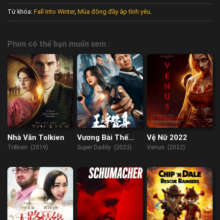
Từ khóa:
Fall Into Winter
,
Mùa đông đầy ắp tình yêu
.
Phim có thể bạn muốn xem :
Nhà Văn Tolkien
Vương Bài Thế
Vệ Nữ 2022
Thân
Tolkien (2019)
Super Daddy (2023)
Venus (2022)