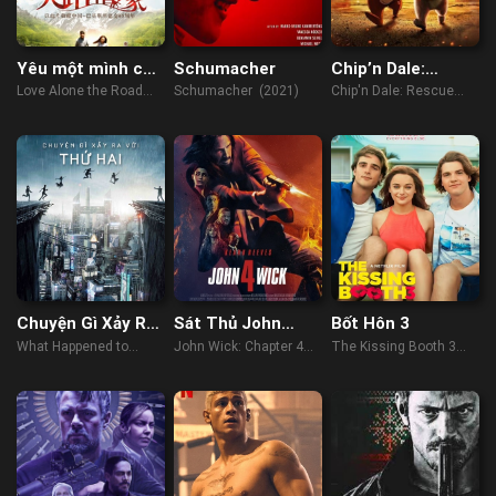
Yêu một mình con
Schumacher
Chip’n Dale:
đường
Rescue Rangers
Love Alone the Road
Schumacher (2021)
Chip'n Dale: Rescue
(2017)
Rangers (2022)
Chuyện Gì Xảy Ra
Sát Thủ John
Bốt Hôn 3
Với Thứ Hai
Wick: Phần 4
What Happened to
John Wick: Chapter 4
The Kissing Booth 3
Monday (2017)
(2023)
(2021)