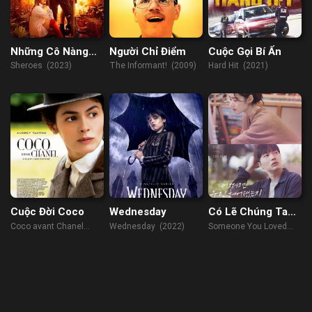
Những Cô Nàng
Người Chỉ Điểm
Cuộc Gọi Bí Ẩn
Hành Động
Sheroes (2023)
The Informant! (2009)
Hard Hit (2021)
Cuộc Đời Coco
Wednesday
Có Lẽ Chúng Ta
Đã Chia Tay
Coco avant Chanel
Wednesday (2022)
Someone You Loved
(2009)
(2023)