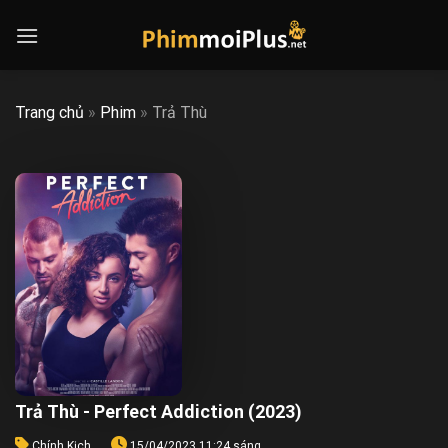
Skip
to
content
Trang chủ
»
Phim
»
Trả Thù
Trả Thù - Perfect Addiction (2023)
Chính Kịch
15/04/2023 11:24 sáng