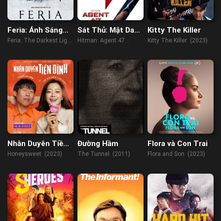
Feria: Ánh Sáng
Sát Thủ: Mật Danh
Kitty The Killer
Tăm Tối Nhất
47
Feria: The Darkest Light
Hitman: Agent 47
Kitty The Killer (2023)
(2022)
(2015)
Nhân Duyên Tiền
Đường Hầm
Flora và Con Trai
Đình
Honeysweet (2023)
The Tunnel (2011)
Flora and Son (2023)