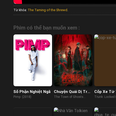
Từ khóa:
The Taming of the Shrewd
.
Phim có thể bạn muốn xem :
Số Phận Nghiệt Ngã
Chuyện Quái Dị Trấn
Cốp Xe Tử
Âm Dương
Pimp (2018)
The Town of Ghosts
Trunk: Locked 
(2022)