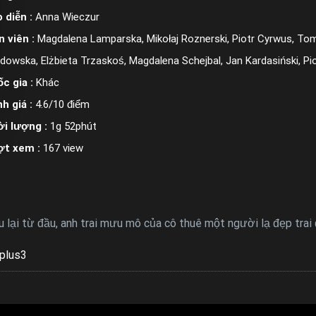
 diễn :
Anna Wieczur
n viên :
Magdalena Lamparska, Mikołaj Roznerski, Piotr Cyrwus, Tom
dowska, Elżbieta Trzaskoś, Magdalena Schejbal, Jan Kardasiński, P
c gia :
Khác
h giá :
4.6/10 điểm
i lượng :
1g 52phút
ợt xem :
167 view
u lại từ đầu, anh trai mưu mô của cô thuê một người lạ đẹp tra
plus3