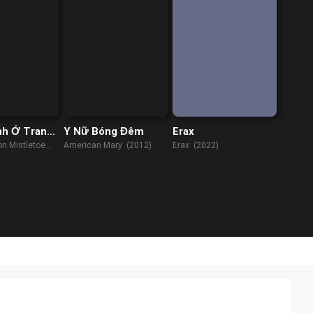
nh Ở Trang
Y Nữ Bóng Đêm
Erax
 Gửi
on Mistletoe
American Mary (2012)
Erax (2022)
)