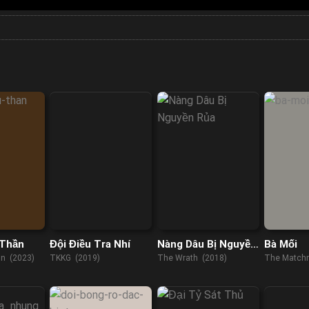
 Thần
Đội Điều Tra Nhí
Nàng Dâu Bị Nguyền
Bà Mối
Rủa
In (2023)
TKKG (2019)
The Wrath (2018)
The Match