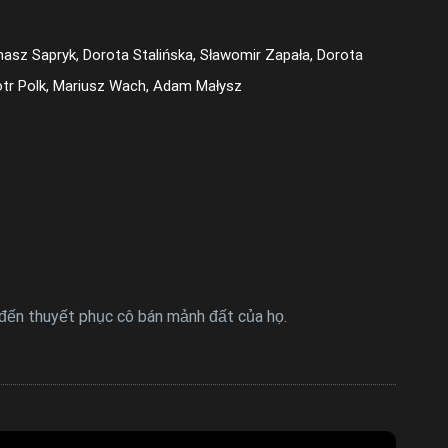
asz Sapryk, Dorota Stalińska, Sławomir Zapała, Dorota
iotr Polk, Mariusz Wach, Adam Małysz
i đến thuyết phục cô bán mảnh đất của họ.