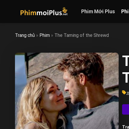
Skip
to
Phim Mới Plus
Ph
content
Trang chủ
»
Phim
»
The Taming of the Shrewd
H
Trạ