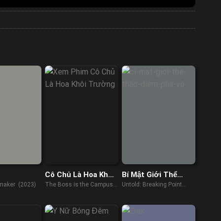
Cô Chủ Là Hoa Khôi
Bí Mật Giới Thể
Trường
Thao: Điểm Phá Vỡ
maker (2023)
The Boss is the Campus
Untold: Breaking Point
Belle (2017)
(2021)