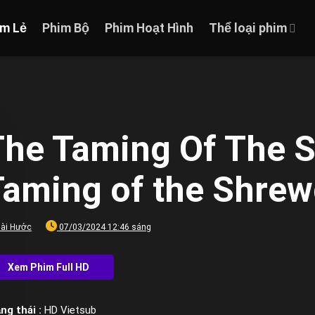
im Lẻ
Phim Bộ
Phim Hoạt Hình
Thể loại phim
The Taming Of The S
Taming of the Shrew
ài Hước
07/03/2024 12:46 sáng
ng thái :
HD Vietsub