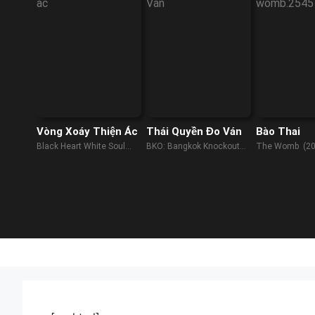
Vòng Xoáy Thiện Ác
Thái Quyền Đo Ván
Bào Thai
Black Heart White Soul
BKO: Bangkok Knockout
The Womb (20
(2014)
(2010)