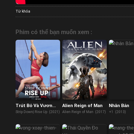
Từ khóa
Phim có thể bạn muốn xem :
Trút Bỏ Và Vươn
Alien Reign of Man
Nhân Bản
Lên
Strip Down| Rise Up (2021)
Alien Reign of Man (2017)
+1 (2013)