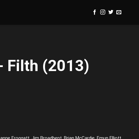
 Filth (2013)
nne Froggatt, Jim Broadbent, Brian McCardie, Emun Elliott,