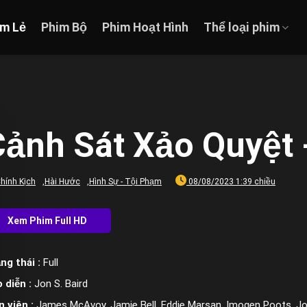
im Lẻ
Phim Bộ
Phim Hoạt Hình
Thể loại phim
ảnh Sát Xảo Quyệt -
hính Kịch
,
Hài Hước
,
Hình Sự - Tội Phạm
08/08/2023 1:39 chiều
ng thái :
Full
 diễn :
Jon S. Baird
n viên :
James McAvoy, Jamie Bell, Eddie Marsan, Imogen Poots, Joa