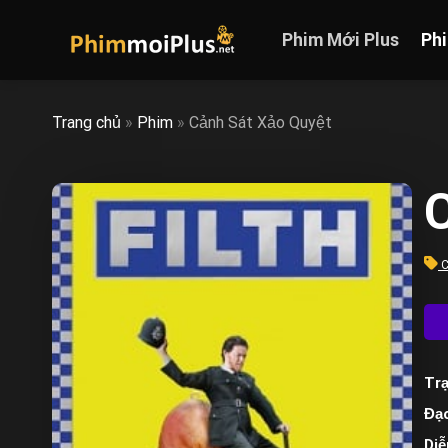
Skip
to
Phim Mới Plus
Ph
content
Trang chủ
»
Phim
»
Cảnh Sát Xảo Quyệt
C
C
Trạ
Đạo
Diễ