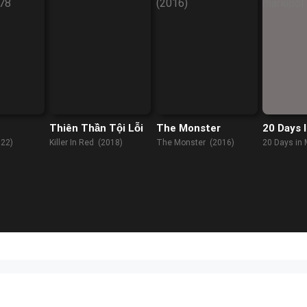
Thiên Thần Tội Lỗi
The Monster
20 Days 
22)
Killer In Red (2018)
The Monster (2016)
20 Days in 
(2023)