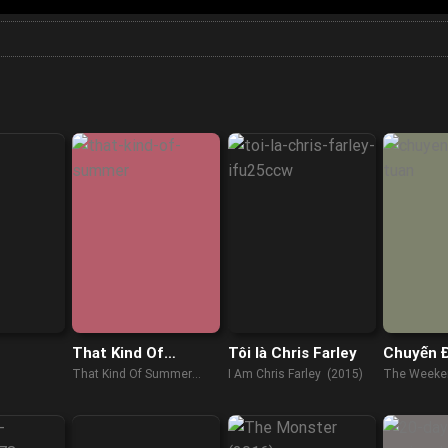
That Kind Of
Tôi là Chris Farley
Chuyến Đ
Summer
Tuần
That Kind Of Summer
I Am Chris Farley (2015)
The Weeke
(2022)
(2021)