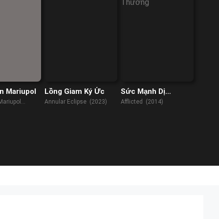
In Mariupol
Lồng Giam Ký Ức
Sức Mạnh Dị
Thường
Mariupol
Annular Eclipse (2023)
Afflicted (2014)