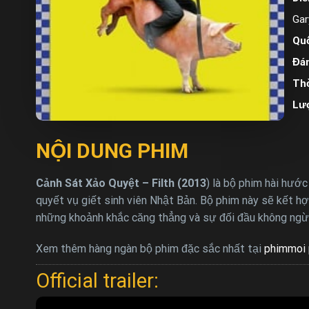
Gar
Quố
Đán
Thờ
Lư
NỘI DUNG PHIM
Cảnh Sát Xảo Quyệt – Filth (2013
) là bộ phim hài hướ
quyết vụ giết sinh viên Nhật Bản. Bộ phim này sẽ kết hợ
những khoảnh khắc căng thẳng và sự đối đầu không ng
Xem thêm hàng ngàn bộ phim đặc sắc nhất tại
phimmoi 
Official trailer: