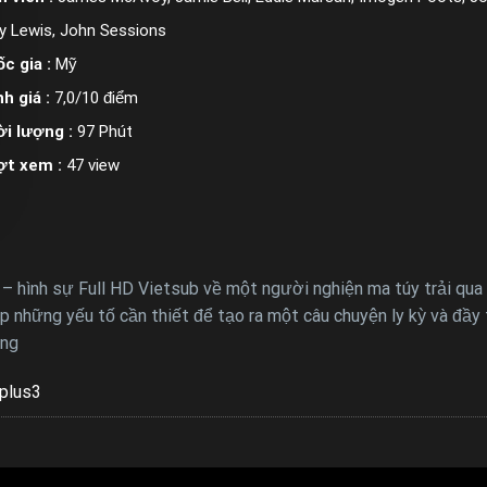
y Lewis, John Sessions
c gia :
Mỹ
h giá :
7,0/10 điểm
i lượng :
97 Phút
ợt xem :
47 view
c – hình sự Full HD Vietsub về một người nghiện ma túy trải qua 
p những yếu tố cần thiết để tạo ra một câu chuyện ly kỳ và đầy
ừng
plus3