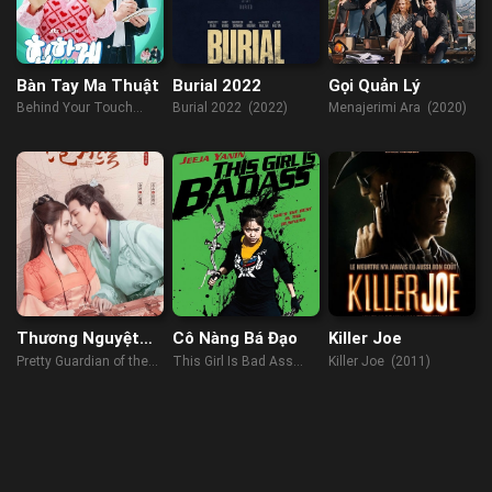
Bàn Tay Ma Thuật
Burial 2022
Gọi Quản Lý
Behind Your Touch
Burial 2022 (2022)
Menajerimi Ara (2020)
(2023)
Thương Nguyệt
Cô Nàng Bá Đạo
Killer Joe
Hội
Pretty Guardian of the
This Girl Is Bad Ass
Killer Joe (2011)
City (2022)
(2011)