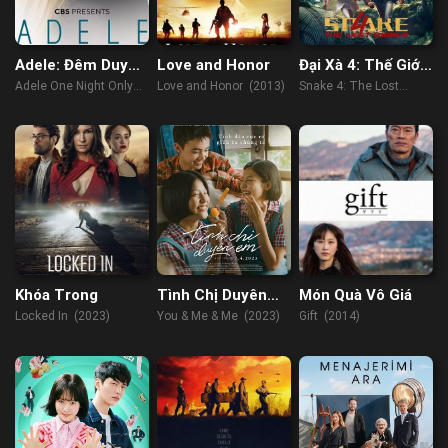
Adele: Đêm Duy
Love and Honor
Đại Xà 4: Thế Giới
Nhất
Thất Lạc
Adele One Night Only
Love and Honor (2013)
Snake 4: The Lost
(2021)
World (2023)
Khóa Trong
Tình Chị Duyên
Món Quà Vô Giá
Em
Locked In (2023)
You & Me & Me (2023)
Gift (2014)