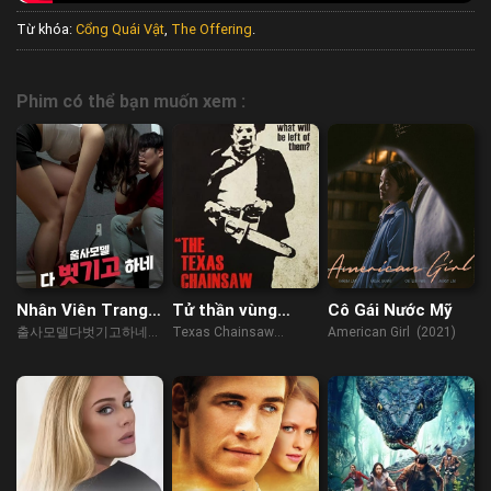
Từ khóa:
Cổng Quái Vật
,
The Offering
.
Phim có thể bạn muốn xem :
Nhân Viên Trang
Tử thần vùng
Cô Gái Nước Mỹ
Điểm Mới Vào
Texas
출사모델다벗기고하네
Texas Chainsaw
American Girl (2021)
Nghề
(2023)
Massacre (2022)