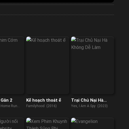
 Gân 2
Kế hoạch thoát ế
Trại Chủ Nại Hà
Không Dễ Làm
: Home Run
Familyhood (2016)
Yes, I Am A Spy (2023)