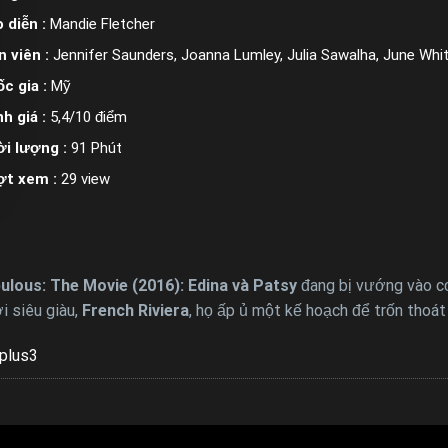
 diễn :
Mandie Fletcher
n viên :
Jennifer Saunders, Joanna Lumley, Julia Sawalha, June Whit
c gia :
Mỹ
h giá :
5,4/10 điểm
i lượng :
91 Phút
ợt xem :
29 view
lous: The Movie (2016): Edina và Patsy
đang bị vướng vào cơ
i siêu giàu,
French Riviera
, họ ấp ủ một kế hoạch để trốn thoá
plus3