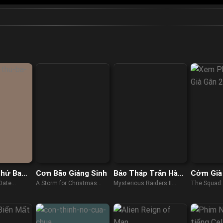
Thứ Ba
Cơn Bão Giáng Sinh
Bảo Tháp Trấn Hà
Cớm Già
Yêu 2: Tuyệt Thế
Date
A Storm for Christmas
Mysterious Raiders II
The Squad
Yêu Long
(2022)
(2019)
(2023)