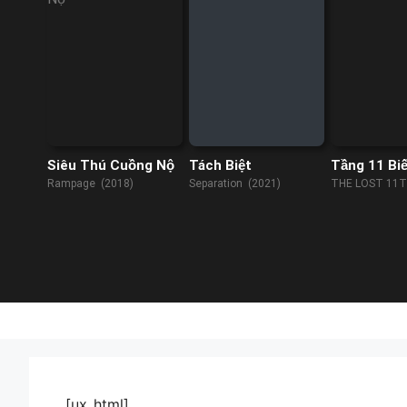
Siêu Thú Cuồng Nộ
Tách Biệt
Tầng 11 Bi
Rampage (2018)
Separation (2021)
THE LOST 11T
(2023)