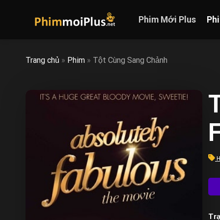
Skip
to
Phim Mới Plus
Ph
content
Trang chủ
»
Phim
»
Tột Cùng Sang Chảnh
H
Trạ