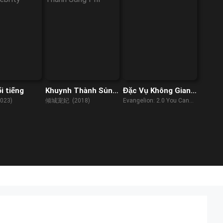
i tiếng
Khuynh Thành Sủng
Đặc Vụ Không Gian:
Phi
Không Lùi Bước
2023)
倾城宠妃 (2018)
Evangelion: 2.0 You Can
(Not) Advance (2009)