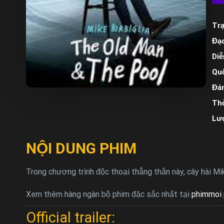
Trạ
Đạo
Diễ
Quố
Đán
Thờ
Lư
NỘI DUNG PHIM
Trong chương trình độc thoại thẳng thắn này, cây hài Mik
Xem thêm hàng ngàn bộ phim đặc sắc nhất tại
phimmoi 
Official trailer: