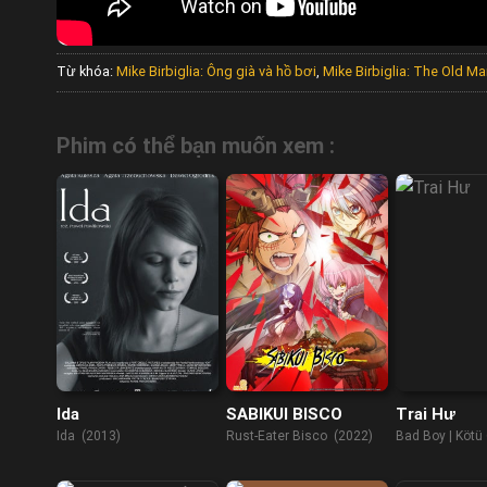
Từ khóa:
Mike Birbiglia: Ông già và hồ bơi
,
Mike Birbiglia: The Old M
Phim có thể bạn muốn xem :
Ida
SABIKUI BISCO
Trai Hư
Ida (2013)
Rust-Eater Bisco (2022)
Bad Boy | Kötü
(2017)