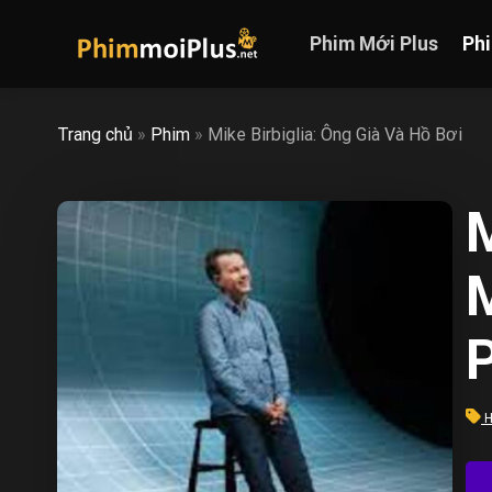
Skip
to
Phim Mới Plus
Ph
content
Trang chủ
»
Phim
»
Mike Birbiglia: Ông Già Và Hồ Bơi
M
M
H