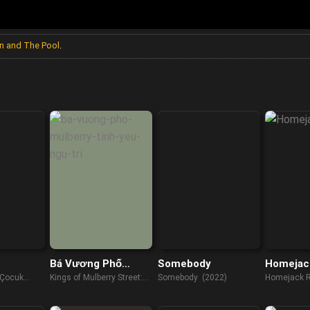
an and The Pool
.
Bá Vương Phố
Somebody
Homejac
Mulberry: Tình Yêu
 Çocuk
Kings of Mulberry Street:
Somebody (2022)
Homejack R
Ngự Trị
Let Love Reign (2023)