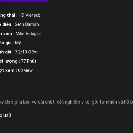
ng thái :
HD Vietsub
 diễn :
Seth Barrish
n viên :
Mike Birbiglia
c gia :
Mỹ
h giá :
7.2/10 điểm
i lượng :
77 Phút
ợt xem :
00 view
e Birbiglia bàn về cái chết, xét nghiệm y tế, gối tự nhiên và hồ
plus3