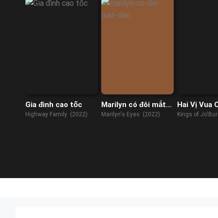
Gia đình cao tốc
Marilyn có đôi mắt
Hai Vị Vua 
đen
Jo’Burg (Ph
Highway Family (2022)
Marilyn's Eyes (2022)
Kings of Jo'Bu
2) (2023)