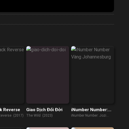
k Reverse
Giao Dịch Đổi Đời
iNumber Number:
Vàng Johannesburg
everse (2017)
The Wild (2023)
iNumber Number: Jozi
Gold (2023)