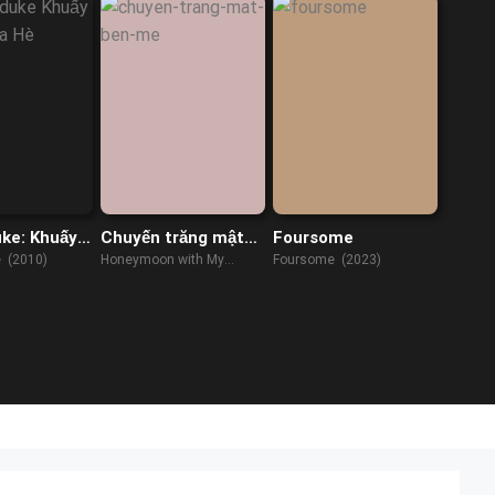
ke: Khuấy
Chuyến trăng mật
Foursome
a Hè
bên mẹ
 (2010)
Honeymoon with My
Foursome (2023)
Mother (2022)