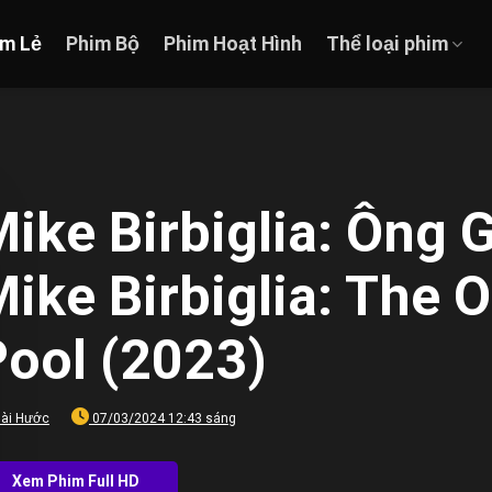
im Lẻ
Phim Bộ
Phim Hoạt Hình
Thể loại phim
ike Birbiglia: Ông 
ike Birbiglia: The 
Pool (2023)
ài Hước
07/03/2024 12:43 sáng