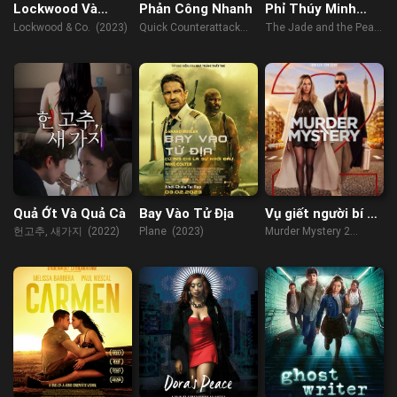
Lockwood Và
Phản Công Nhanh
Phỉ Thúy Minh
Đồng Sự
Châu
Lockwood & Co. (2023)
Quick Counterattack
The Jade and the Pearl
(2023)
(2010)
Quả Ớt Và Quả Cà
Bay Vào Tử Địa
Vụ giết người bí ẩn
2
헌고추, 새가지 (2022)
Plane (2023)
Murder Mystery 2
(2023)