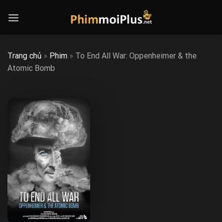
Skip
to
content
Trang chủ
»
Phim
»
To End All War: Oppenheimer & the
Atomic Bomb