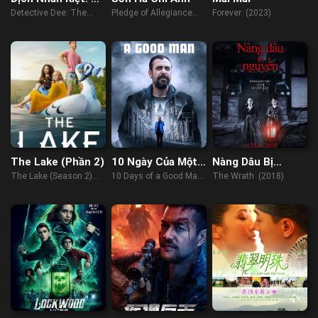
Vưu Huyết Đằng
Detective Dee: The
Pledge of Allegiance
Forever (2023)
Lost Gold (2018)
(2023)
The Lake (Phần 2)
10 Ngày Của Một
Nàng Dâu Bị
Người Tốt
Nguyền Rủa
The Lake (Season 2)
10 Days of a Good Man
The Wrath (2018)
(2023)
(2023)