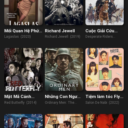
Mối Quan Hệ Phức
Richard Jewell
Cuộc Giải Cứu
Tạp
Đẫm Máu
Lagaslas (2023)
Richard Jewell (2019)
Desperate Riders
(2022)
Mật Mã Cánh
Những Con Người
Tiệm làm tóc Fly
Bướm Đỏ
Bình Thường
High, Butterfly
Red Butterfly (2014)
Ordinary Men: The
Salon De Nabi (2022)
"Forgotten Holocaust"
(2023)