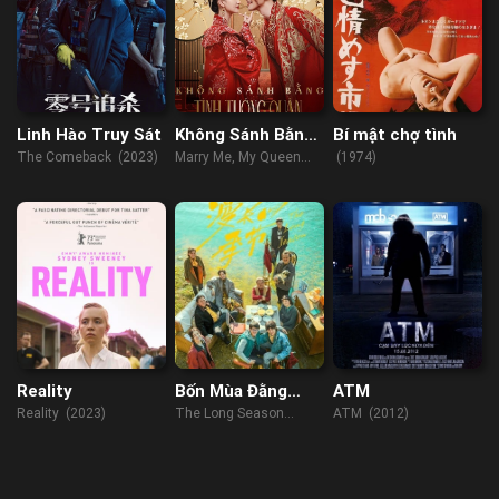
Linh Hào Truy Sát
Không Sánh Bằng
Bí mật chợ tình
Tình Tướng Quân
The Comeback (2023)
Marry Me, My Queen
(1974)
(2023)
Reality
Bốn Mùa Đằng
ATM
Đẵng
Reality (2023)
The Long Season
ATM (2012)
(2023)