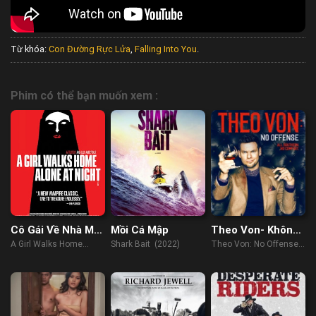
Từ khóa:
Con Đường Rực Lửa
,
Falling Into You
.
Phim có thể bạn muốn xem :
Cô Gái Về Nhà Một
Mồi Cá Mập
Theo Von- Không
Mình Ban Đêm
Có Ý Xúc Phạm
A Girl Walks Home
Shark Bait (2022)
Theo Von: No Offense
Alone at Night (2014)
(2016)