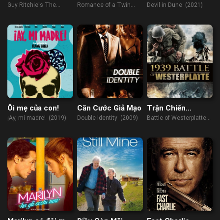
Xuân Khuê
Guy Ritchie's The
Romance of a Twin
Devil in Dune (2021)
Covenant (2023)
Flower (2023)
Ôi mẹ của con!
Căn Cước Giả Mạo
Trận Chiến
Westerplatte
¡Ay, mi madre! (2019)
Double Identity (2009)
Battle of Westerplatte
(2013)