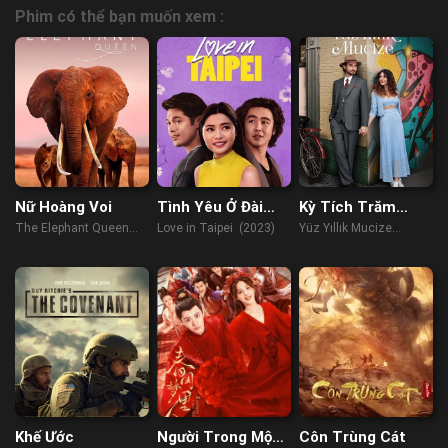
Phim có thể bạn muốn xem :
Nữ Hoàng Voi
Tình Yêu Ở Đài
Kỳ Tích Trăm
Bắc
Năm
The Elephant Queen
Love in Taipei (2023)
Yüz Yıllık Mucize
(2019)
(2023)
Khế Ước
Người Trong Mộng
Côn Trùng Cát