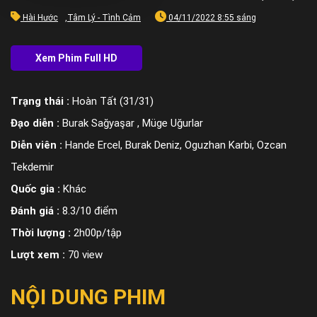
Hài Hước
,
Tâm Lý - Tình Cảm
04/11/2022 8:55 sáng
Trạng thái :
Hoàn Tất (31/31)
Đạo diễn :
Burak Sağyaşar , Müge Uğurlar
Diễn viên :
Hande Ercel, Burak Deniz, Oguzhan Karbi, Ozcan
Tekdemir
Quốc gia :
Khác
Đánh giá :
8.3/10 điểm
Thời lượng :
2h00p/tập
Lượt xem :
70 view
NỘI DUNG PHIM