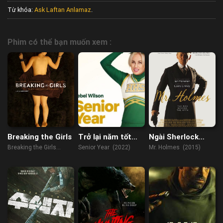
Từ khóa:
Ask Laftan Anlamaz
.
Phim có thể bạn muốn xem :
Breaking the Girls
Trở lại năm tốt
Ngài Sherlock
nghiệp
Holmes
Breaking the Girls
Senior Year (2022)
Mr. Holmes (2015)
(2013)