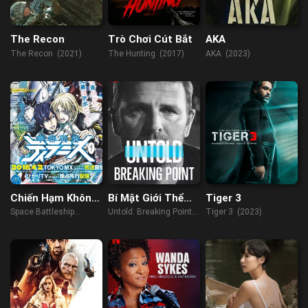
The Recon
Trò Chơi Cút Bắt
AKA
The Recon (2021)
The Hunting (2017)
AKA (2023)
Chiến Hạm Không
Bí Mật Giới Thể
Tiger 3
Gian Tiramisu
Thao: Điểm Phá
Space Battleship
Untold: Breaking Point
Tiger 3 (2023)
Vỡ
Tiramisu (2017)
(2021)