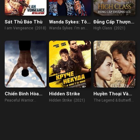
Sát Thủ Báo Thù
Wanda Sykes: Tôi
Đẳng Cấp Thượng
Là Người Mua Vui
Lưu
I am Vengeance (2018)
Wanda Sykes: I'm an
High Class (2021)
Entertainer (2023)
Chiến Binh Hòa
Hidden Strike
Huyền Thoại Và
Bình
Bươm Bướm
Peaceful Warrior
Hidden Strike (2021)
The Legend & Butterfly
(2006)
(2023)