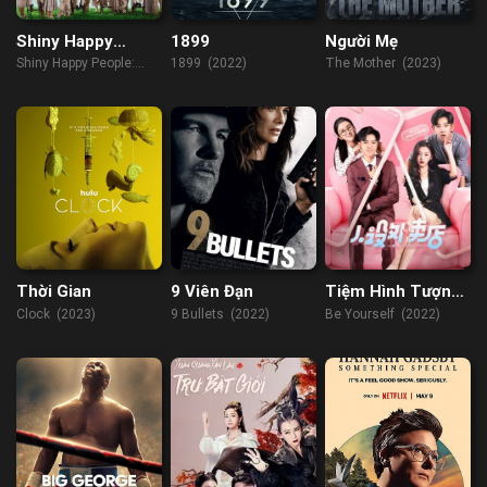
Shiny Happy
1899
Người Mẹ
People: Duggar
Shiny Happy People:
1899 (2022)
The Mother (2023)
Family Secrets
Duggar Family Secrets
(2023)
Thời Gian
9 Viên Đạn
Tiệm Hình Tượng
Take-away
Clock (2023)
9 Bullets (2022)
Be Yourself (2022)