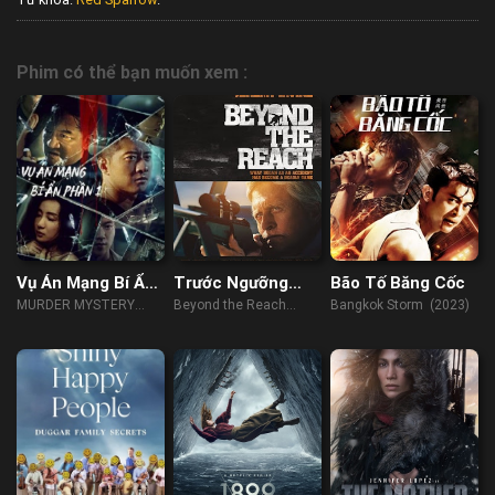
Phim có thể bạn muốn xem :
Vụ Án Mạng Bí Ẩn
Trước Ngưỡng
Bão Tố Băng Cốc
Phần 1
Chịu Đựng
MURDER MYSTERY
Beyond the Reach
Bangkok Storm (2023)
(2023)
(2014)