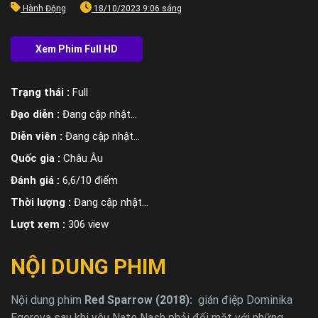
Hành Động
18/10/2023 9:06 sáng
Trạng thái :
Full
Đạo diễn :
Đang cập nhật…
Diễn viên :
Đang cập nhật…
Quốc gia :
Châu Âu
Đánh giá :
6,6/10 điểm
Thời lượng :
Đang cập nhật…
Lượt xem :
306 view
NỘI DUNG PHIM
Nội dung phim
Red Sparrow (2018):
gián điệp Dominika
Egorova sau khi yêu Nate Nash phải đối mặt với những