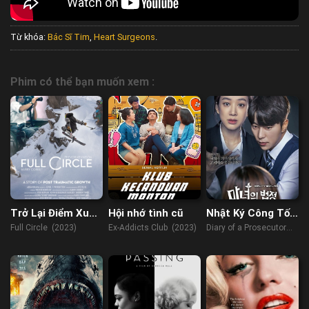
Từ khóa:
Bác Sĩ Tim
,
Heart Surgeons
.
Phim có thể bạn muốn xem :
Trở Lại Điểm Xuất
Hội nhớ tình cũ
Nhật Ký Công Tố
Phát
Viên
Full Circle (2023)
Ex-Addicts Club (2023)
Diary of a Prosecutor
(2019)