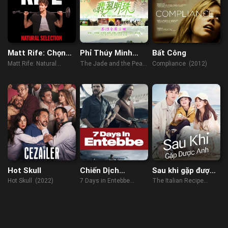
Matt Rife: Chọn
Phỉ Thúy Minh
Bất Công
Lọc Tự Nhiên
Châu
Matt Rife: Natural
The Jade and the Pearl
Compliance (2012)
Selection (2023)
(2010)
Hot Skull
Chiến Dịch
Sau khi gặp được
Entebbe
anh
Hot Skull (2022)
7 Days in Entebbe
The Italian Recipe
(2018)
(2022)