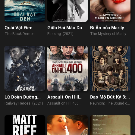
Quái Vật Đen
Giữa Hai Màu Da
Bí Ẩn của Marilyn
Monroe: Những
The Black Demon
Passing (2021)
The Mystery of Marilyn
cuốn băng chưa kể
(2023)
Monroe: The Unheard
Tapes (2022)
Lữ Đoàn Đường
Assault On Hill
Đạo Mộ Bút Ký 3:
Sắt
400
Trùng Khởi – Cực
Railway Heroes (2021)
Assault on Hill 400
Reunion: The Sound of
Hải Thính Lôi
(2023)
the Providence (2020)