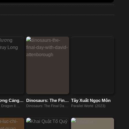
ơng Cảng
Dinosaurs: The Final
Tây Xuất Ngọc Môn
Long
Day with David
 Dragon II:
Dinosaurs: The Final Day
Parallel World (2023)
Attenborough
Bunch (2019)
with David Attenborough
(2022)