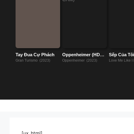
Tay Đua Cự Phách
Oppenheimer (HD
Sếp Của Tôi
CAM)
Như Vậy
Gran Turismo (2023)
Oppenheimer (2023)
Love Me Like I