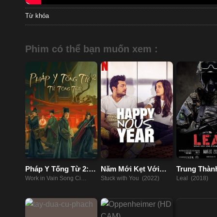
Từ khóa
Phim có thể bạn muốn xem :
Pháp Y Tống Từ 2:
Năm Mới Kẹt Với
Trung Thàn
Tứ Tông Tội
Nàng
Work in Vain Song Ci
Stuck with You (2022)
Leal (2018)
(2021)