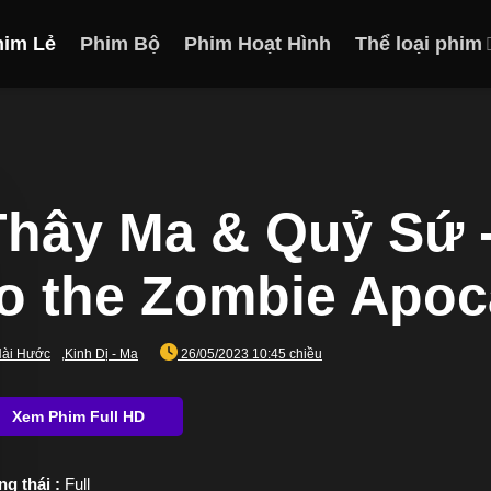
him Lẻ
Phim Bộ
Phim Hoạt Hình
Thể loại phim
Thây Ma & Quỷ Sứ 
to the Zombie Apoc
ài Hước
,
Kinh Dị - Ma
26/05/2023 10:45 chiều
ng thái :
Full