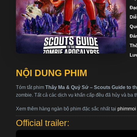
Đạo
Diễ
Quố
Đán
Thờ
Lư
NỘI DUNG PHIM
Tóm tắt phim
Thây Ma & Quỷ Sứ – Scouts Guide to t
zombie. Tất cả các dịch vụ khẩn cấp đều đã hủy và ba 
Xem thêm hàng ngàn bộ phim đặc sắc nhất tại
phimmoi 
Official trailer: