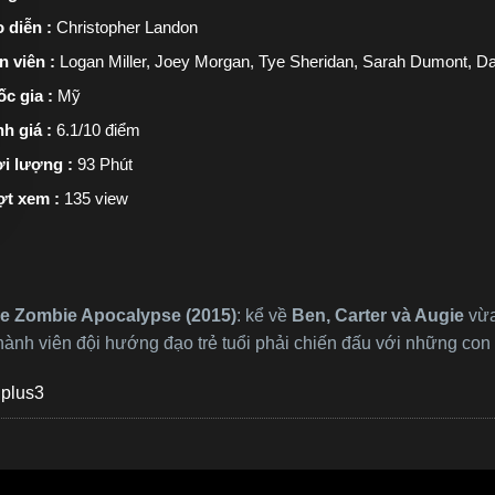
 diễn :
Christopher Landon
n viên :
Logan Miller, Joey Morgan, Tye Sheridan, Sarah Dumont, D
c gia :
Mỹ
h giá :
6.1/10 điểm
i lượng :
93 Phút
ợt xem :
135 view
he Zombie Apocalypse (2015)
: kể về
Ben, Carter và Augie
vừa 
thành viên đội hướng đạo trẻ tuổi phải chiến đấu với những co
plus3