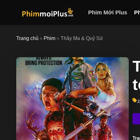
Skip
to
Phim Mới Plus
P
content
Trang chủ
»
Phim
»
Thây Ma & Quỷ Sứ
H
Trạ