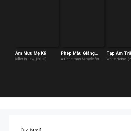
Âm Mưu Mẹ Kế
Phép Màu Giáng
Tạp Âm Tr
Sinh Cho Daisy
Killer In Law (2018)
A Christmas Miracle for
White Noise (
Daisy (2021)