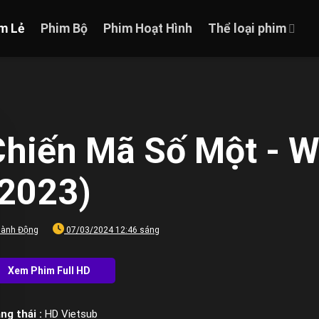
m Lẻ
Phim Bộ
Phim Hoạt Hình
Thể loại phim
Chiến Mã Số Một - 
(2023)
ành Động
07/03/2024 12:46 sáng
ng thái :
HD Vietsub