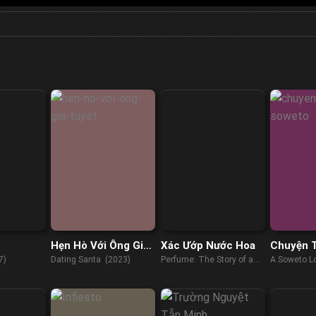
Hẹn Hò Với Ông Già
Xác Ướp Nước Hoa
Chuyện 
Tuyết
Soweto
7)
Dating Santa (2023)
Perfume: The Story of a
A Soweto L
Murderer (2006)
(2024)