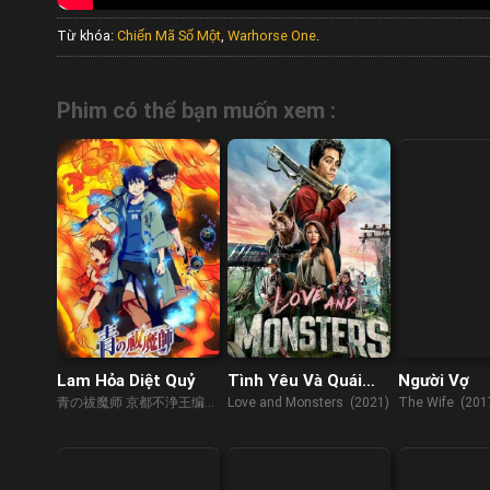
Từ khóa:
Chiến Mã Số Một
,
Warhorse One
.
Phim có thể bạn muốn xem :
Lam Hỏa Diệt Quỷ
Tình Yêu Và Quái
Người Vợ
Vật
青の祓魔师 京都不浄王编
Love and Monsters (2021)
The Wife (201
(2017)