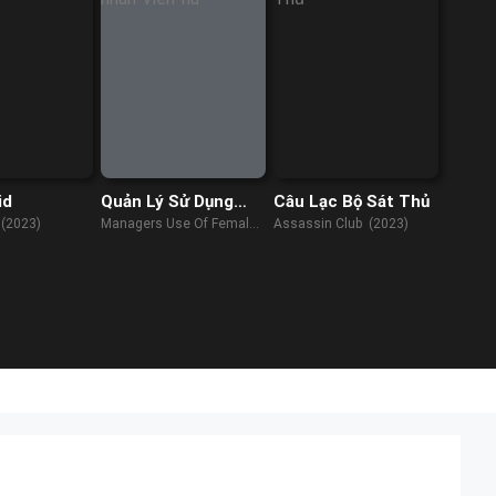
id
Quản Lý Sử Dụng
Câu Lạc Bộ Sát Thủ
Nhân Viên Nữ
 (2023)
Managers Use Of Female
Assassin Club (2023)
Employees (2022)