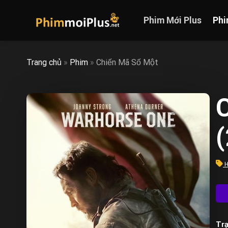
Skip
to
Phim Mới Plus
Phi
content
Trang chủ
»
Phim
»
Chiến Mã Số Một
H
Trạ