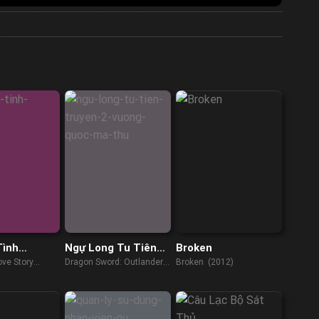
Tình
Ngự Long Tu Tiên
Broken
Truyện 2: Vương
ove Story
Dragon Sword: Outlander
Broken (2012)
Quốc Ma Thú
(2021)