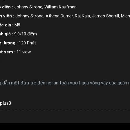
 diễn :
Johnny Strong, William Kaufman
n viên :
Johnny Strong, Athena Durner, Raj Kala, James Sherrill, Mic
c gia :
Mỹ
h giá :
9.0/10 điểm
i lượng :
120 Phút
ợt xem :
11 view
dẫn một đứa trẻ đến nơi an toàn vượt qua vòng vây của quân nổ
plus3