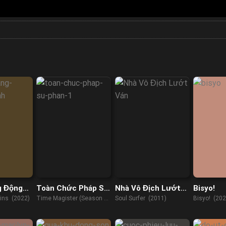
g Động
Toàn Chức Pháp Sư
Nhà Vô Địch Lướt
Bisyo!
(Phần 1)
Ván
ins (2022)
Time Magister (Season 1)
Soul Surfer (2011)
Bisyo! (202
(2016)