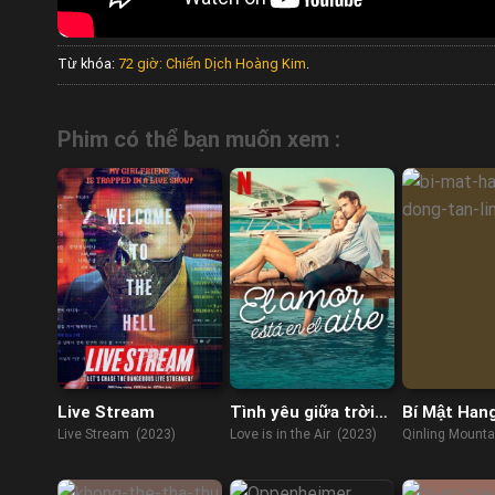
Từ khóa:
72 giờ: Chiến Dịch Hoàng Kim
.
Phim có thể bạn muốn xem :
Live Stream
Tình yêu giữa trời
Bí Mật Han
xanh
Tần Lĩnh
Live Stream (2023)
Love is in the Air (2023)
Qinling Mounta