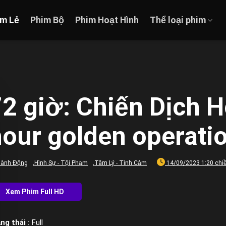
im Lẻ
Phim Bộ
Phim Hoạt Hình
Thể loại phim
2 giờ: Chiến Dịch 
our golden operati
ành Động
,
Hình Sự - Tội Phạm
,
Tâm Lý - Tình Cảm
14/09/2023 1:20 chi
ng thái :
Full