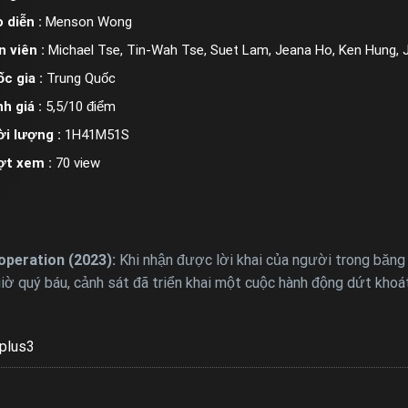
 diễn :
Menson Wong
n viên :
Michael Tse, Tin-Wah Tse, Suet Lam, Jeana Ho, Ken Hung, J
c gia :
Trung Quốc
h giá :
5,5/10 điểm
i lượng :
1H41M51S
ợt xem :
70 view
operation (2023):
Khi nhận được lời khai của người trong băng
iờ quý báu, cảnh sát đã triển khai một cuộc hành động dứt khoát
plus3