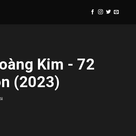
Hoàng Kim - 72
on (2023)
ều