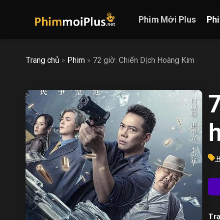
Skip
to
Phim Mới Plus
Ph
content
Trang chủ
»
Phim
»
72 giờ: Chiến Dịch Hoàng Kim
7
h
H
Trạ