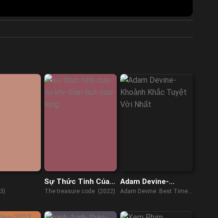
Sự Thức Tỉnh Của
Adam Devine-
Vũ Khí Thần Bút
Khoảnh Khắc Tuyệt
3)
The treasure code (2022)
Adam Devine: Best Time
Cửu Long
Vời Nhất
of Our Lives (2019)