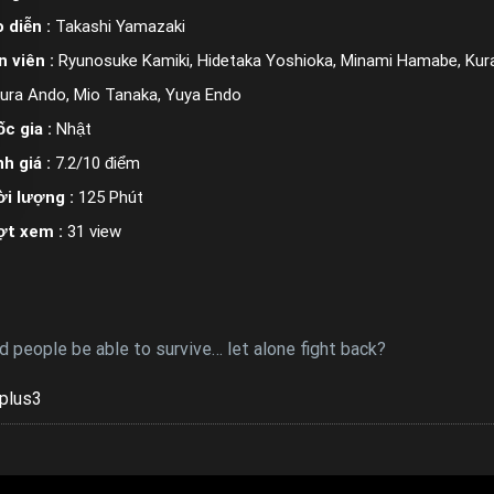
 diễn :
Takashi Yamazaki
n viên :
Ryunosuke Kamiki, Hidetaka Yoshioka, Minami Hamabe, Kura
ura Ando, Mio Tanaka, Yuya Endo
c gia :
Nhật
h giá :
7.2/10 điểm
i lượng :
125 Phút
ợt xem :
31 view
d people be able to survive… let alone fight back?
plus3