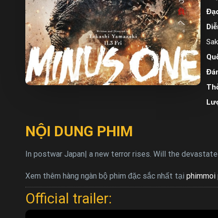
Đạo
Diễ
Sak
Quố
Đán
Thờ
Lư
NỘI DUNG PHIM
In postwar Japan| a new terror rises. Will the devastate
Xem thêm hàng ngàn bộ phim đặc sắc nhất tại
phimmoi 
Official trailer: