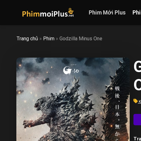
Skip
to
Phim Mới Plus
Ph
content
Trang chủ
»
Phim
»
Godzilla Minus One
G
K
Trạ