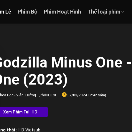
im Lẻ
Phim Bộ
Phim Hoạt Hình
Thể loại phim
odzilla Minus One -
One (2023)
hoa Học - Viễn Tưởng
,
Phiêu Lưu
07/03/2024 12:42 sáng
ng thái :
HD Vietsub