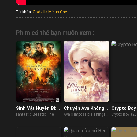
Từ khóa:
Godzilla Minus One
.
Phim có thể bạn muốn xem :
Sinh Vật Huyền Bí:
Chuyện Ava Không
Crypto Boy
Những Bí Mật Của
Thể Làm
Fantastic Beasts: The
Ava's Impossible Things
Crypto Boy (20
Thầy Dumbledore
Secrets of Dumbledore -
(2016)
Fantasy (2022)