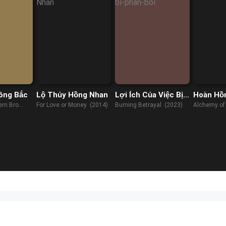
ông Bắc
Lộ Thủy Hồng Nhan
Lợi Ích Của Việc Bị
Hoàn Hồ
Phản Bội
ern Bro
For Love or Money (2014)
Burning Betrayal (2023)
Alchemy of