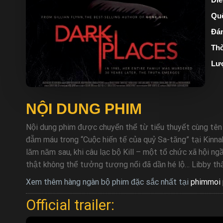
Quố
Đán
Thờ
Lư
NỘI DUNG PHIM
Nội dung phim được chuyển thể từ tiểu thuyết cùng tên của
đẫm máu trong “Cuộc hiến tế của quỷ Sa-tăng” tại Kinna
lăm năm sau, khi câu lạc bộ Kill – một tổ chức xã hội n
thật không thể tưởng tượng nổi đã dần hé lộ… Libby thấ
Xem thêm hàng ngàn bộ phim đặc sắc nhất tại
phimmoi 
Official trailer: