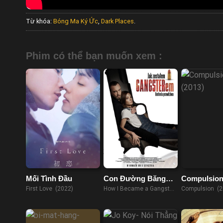
Từ khóa:
Bóng Ma Ký Ức
,
Dark Places
.
Phim có thể bạn muốn xem :
Mối Tình Đầu
Con Đường Băng
Compulsio
Đảng
First Love (2022)
How I Became a Gangster
Compulsion (2
(2020)