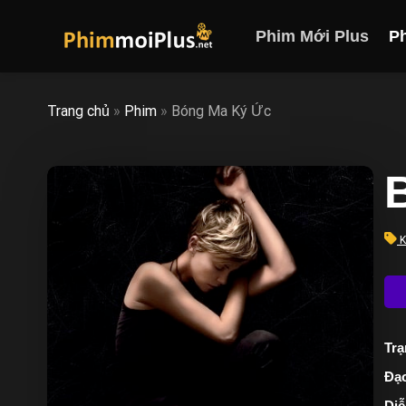
Skip
to
Phim Mới Plus
P
content
Trang chủ
»
Phim
»
Bóng Ma Ký Ức
K
Trạ
Đạo
Diễ