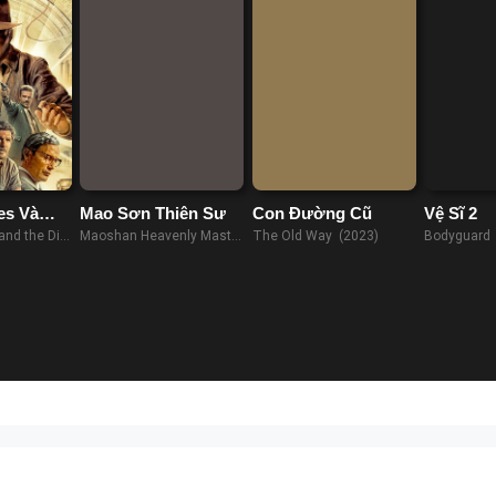
es Và
Mao Sơn Thiên Sư
Con Đường Cũ
Vệ Sĩ 2
Định
and the Dial
Maoshan Heavenly Master
The Old Way (2023)
Bodyguard 
23)
(2022)