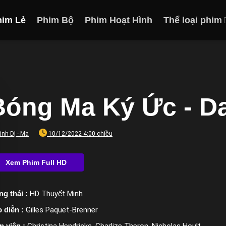
him Lẻ
Phim Bộ
Phim Hoạt Hình
Thể loại phim
Bóng Ma Ký Ức - Da
inh Dị - Ma
10/12/2022 4:00 chiều
ng thái :
HD Thuyết Minh
 diễn :
Gilles Paquet-Brenner
n viên :
Christina Hendricks, Charlize Theron, Nicholas Hoult