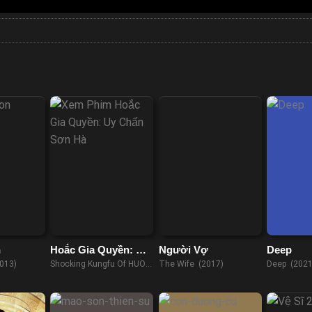
n
Hoắc Gia Quyền: Uy
Người Vợ
Deep
Chấn Sơn Hà
013)
Shocking Kungfu Of HUO's
The Wife (2017)
Deep (2021
(2018)