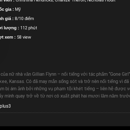
c gia :
Mỹ
h giá :
8/10 điểm
i lượng :
112 phút
ợt xem :
58 view
 nữ nhà văn Gillian Flynn – nổi tiếng với tác phẩm “Gone Girl”. 
kee, Kansas. Cô đã may mắn sống sót và trở nên nổi tiếng vì đã
gầm bị ám ảnh bởi những vụ phạm tội khét tiếng – liên hệ được vớ
y mình quay trở về từ nơi cô xuất phát hai mươi lăm năm trước 
plus3