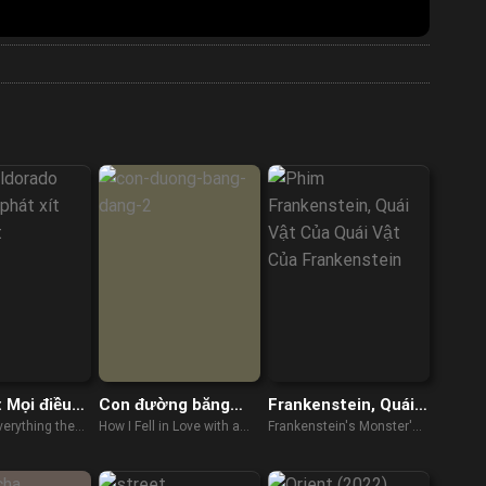
: Mọi điều
Con đường băng
Frankenstein, Quái
 căm ghét
đảng 2
Vật Của Quái Vật
verything the
How I Fell in Love with a
Frankenstein's Monster's
Của Frankenstein
 (2023)
Gangster (2022)
Monster, Frankenstein
(2019)