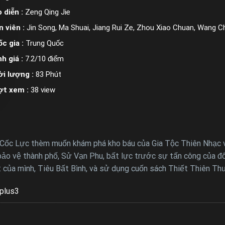
 diễn :
Zeng Qing Jie
n viên :
Jin Song, Ma Shuai, Jiang Rui Ze, Zhou Xiao Chuan, Wang C
c gia :
Trung Quốc
h giá :
7.2/10 điểm
i lượng :
83 Phút
ợt xem :
38 view
 Cốc Lực thèm muốn khám phá kho báu của Gia Tộc Thiên Nhạc v
o vệ thành phố, Sử Vạn Phu, bất lực trước sự tấn công của đối
 của mình, Tiêu Bất Bình, và sử dụng cuốn sách Thiết Thiên Th
plus3