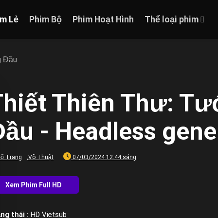
im Lẻ
Phim Bộ
Phim Hoạt Hình
Thể loại phim
g Đầu
Thiết Thiên Thư: T
ầu - Headless gene
ổ Trang
,
Võ Thuật
07/03/2024 12:44 sáng
ng thái :
HD Vietsub