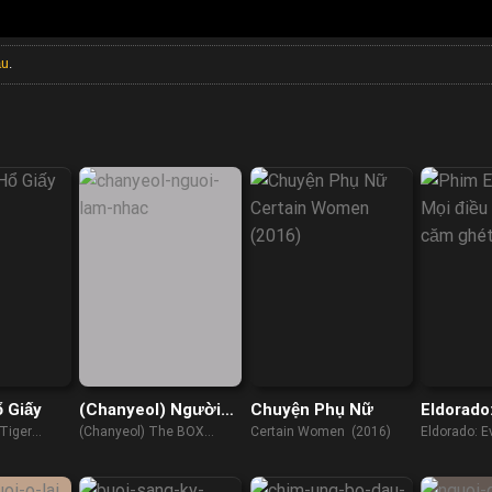
ầu
.
ổ Giấy
(Chanyeol) Người
Chuyện Phụ Nữ
Eldorado
Làm Nhạc
phát xít
 Tiger
(Chanyeol) The BOX
Certain Women (2016)
Eldorado: E
(2021)
Nazis Hate