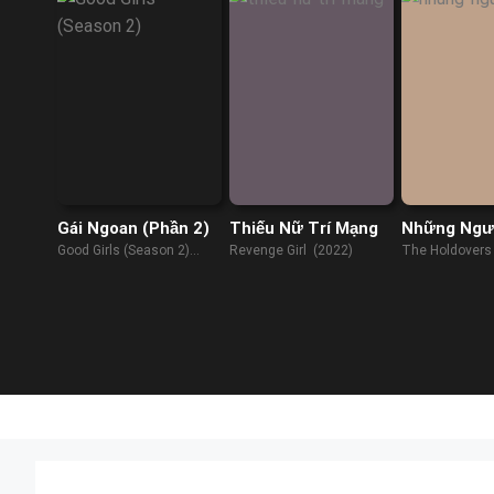
Gái Ngoan (Phần 2)
Thiếu Nữ Trí Mạng
Những Ngườ
Good Girls (Season 2)
Revenge Girl (2022)
The Holdovers
(2019)