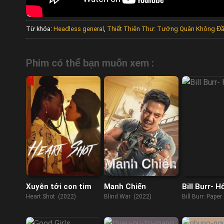
Từ khóa:
Headless general
,
Thiết Thiên Thư: Tướng Quân Không Đ
Phim có thể bạn muốn xem :
Xuyên tới con tim
Manh Chiến
Bill Burr- H
Heart Shot (2022)
Blind War (2022)
Bill Burr: Paper
(2019)