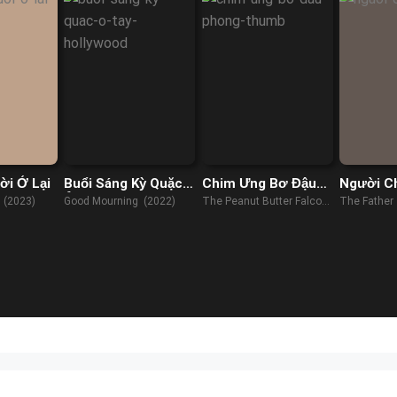
i Ở Lại
Buổi Sáng Kỳ Quặc
Chim Ưng Bơ Đậu
Người C
Ở Tây Hollywood
Phộng
 (2023)
Good Mourning (2022)
The Peanut Butter Falcon
The Father
(2019)