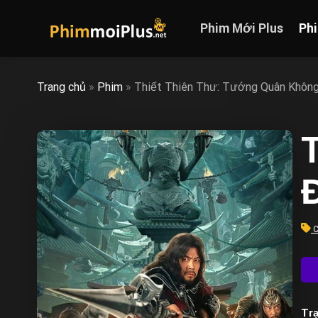
Skip
to
Phim Mới Plus
Ph
content
Trang chủ
»
Phim
»
Thiết Thiên Thư: Tướng Quân Khôn
Đ
C
Trạ