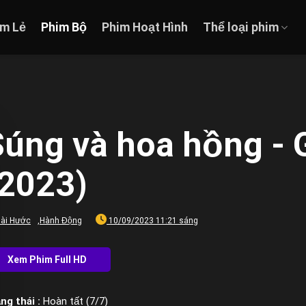
im Lẻ
Phim Bộ
Phim Hoạt Hình
Thể loại phim
Súng và hoa hồng - 
(2023)
ài Hước
,
Hành Động
10/09/2023 11:21 sáng
ng thái :
Hoàn tất (7/7)