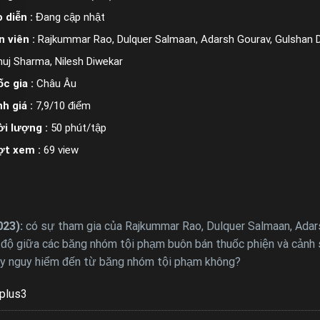
 diễn :
Đang cập nhật
n viên :
Rajkummar Rao, Dulquer Salmaan, Adarsh Gourav, Gulshan Dev
uj Sharma, Nilesh Diwekar
c gia :
Châu Âu
h giá :
7,9/10 điểm
i lượng :
50 phút/tập
ợt xem :
69 view
023):
có sự tham gia của Rajkummar Rao, Dulquer Salmaan, Adarsh
độ giữa các băng nhóm tội phạm buôn bán thuốc phiện và cảnh s
vây nguy hiểm đến từ băng nhóm tội phạm không?
plus3