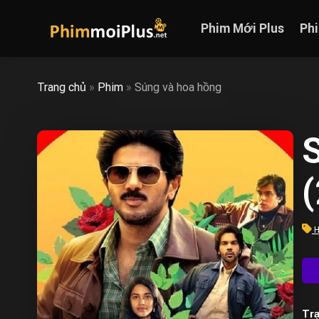
Skip
to
Phim Mới Plus
Ph
content
Trang chủ
»
Phim
»
Súng và hoa hồng
H
Trạ