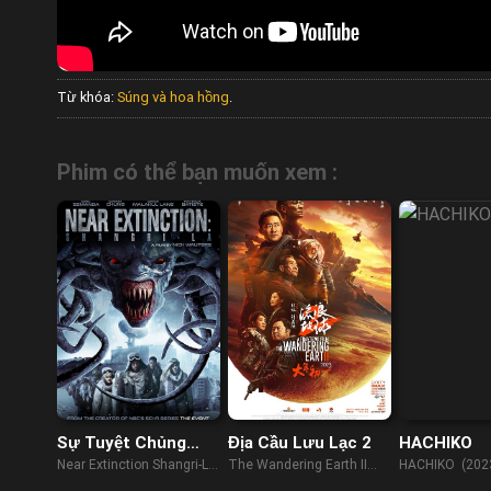
Từ khóa:
Súng và hoa hồng
.
Phim có thể bạn muốn xem :
Sự Tuyệt Chủng
Địa Cầu Lưu Lạc 2
HACHIKO
Cận Kề
Near Extinction Shangri-La
The Wandering Earth II
HACHIKO (202
(2018)
(2023)