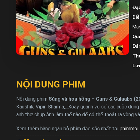
Đạo
Diễ
Man
Quố
Đán
Thờ
Lư
NỘI DUNG PHIM
Nội dung phim
Súng và hoa hồng – Guns & Gulaabs (2
Kaushik, Vipin Sharma,…Xoay quanh vô số các cuộc đụng 
anh thợ chụp ảnh làm thế nào để có thể thoát ra vòng 
Xem thêm hàng ngàn bộ phim đặc sắc nhất tại
phimmoi 