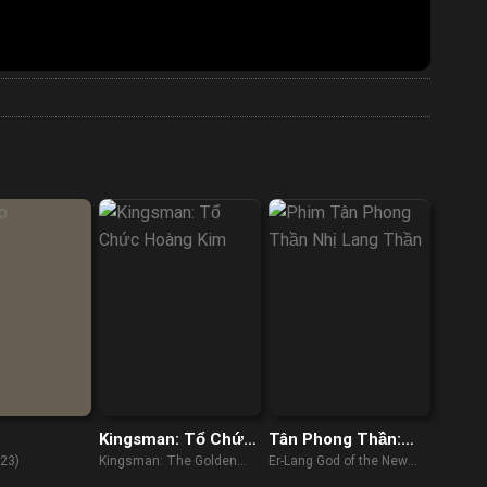
Kingsman: Tổ Chức
Tân Phong Thần:
Hoàng Kim
Nhị Lang Thần
023)
Kingsman: The Golden
Er-Lang God of the New
Circle (2017)
Legend of Deification