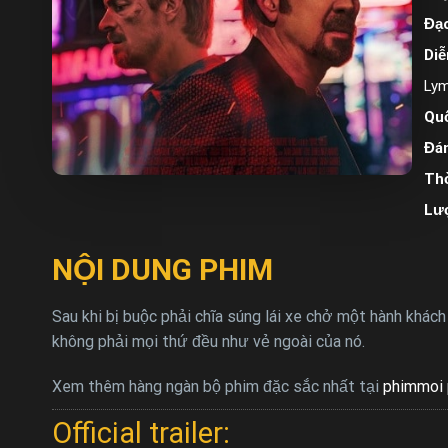
Đạo
Diễ
Ly
Quố
Đán
Thờ
Lư
NỘI DUNG PHIM
Sau khi bị buộc phải chĩa súng lái xe chở một hành khách
không phải mọi thứ đều như vẻ ngoài của nó.
Xem thêm hàng ngàn bộ phim đặc sắc nhất tại
phimmoi 
Official trailer: