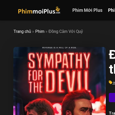
Skip
to
Phim Mới Plus
Ph
content
Trang chủ
»
Phim
»
Đồng Cảm Với Quỷ
t
H
Trạ