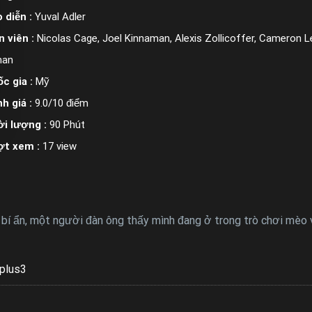
 diễn :
Yuval Adler
n viên :
Nicolas Cage, Joel Kinnaman, Alexis Zollicoffer, Cameron L
man
c gia :
Mỹ
h giá :
9.0/10 điểm
i lượng :
90 Phút
ợt xem :
17 view
 bí ẩn, một người đàn ông thấy mình đang ở trong trò chơi mèo v
plus3