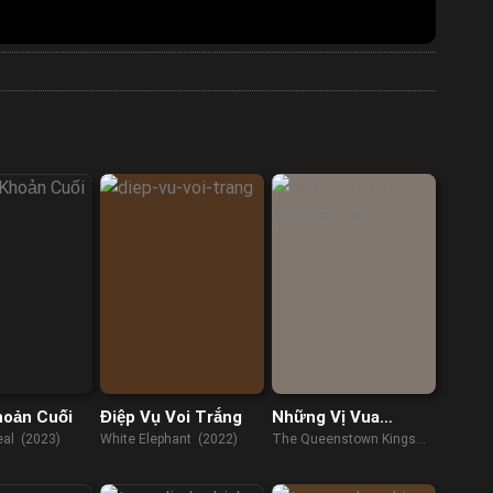
hoản Cuối
Điệp Vụ Voi Trắng
Những Vị Vua
Queenstown
eal (2023)
White Elephant (2022)
The Queenstown Kings
(2023)