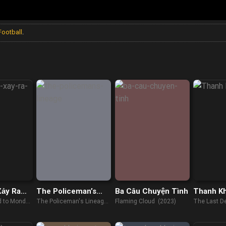
Football
.
Xảy Ra
The Policeman’s
Ba Câu Chuyện Tình
Thanh K
i
Lineage
 to Monday
The Policeman's Lineage
Flaming Cloud (2023)
The Last D
(2022)