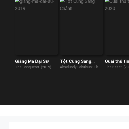
Giáng Ma Đại Sư
Tột Cùng Sang
Quái thú tì
Chảnh
The Conqueror (2019)
Absolutely Fabulous: The
The Beast (20
Movie (2016)