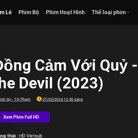
im Lẻ
Phim Bộ
Phim Hoạt Hình
Thể loại phim
Đồng Cảm Với Quỷ -
he Devil (2023)
ình Sự - Tội Phạm
07/03/2024 12:45 sáng
ng thái :
HD Vietsub