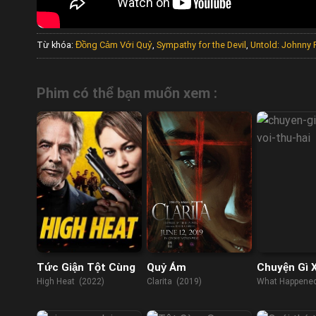
Từ khóa:
Đồng Cảm Với Quỷ
,
Sympathy for the Devil
,
Untold: Johnny 
Phim có thể bạn muốn xem :
Tức Giận Tột Cùng
Quỷ Ám
Chuyện Gì 
Với Thứ Ha
High Heat (2022)
Clarita (2019)
What Happened
(2017)