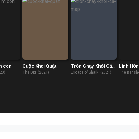
m con
Cuộc Khai Quật
Trốn Chạy Khỏi Cá
Linh Hồn
Mập
Đảo
20)
The Dig (2021)
Escape of Shark (2021)
The Banshe
(2022)